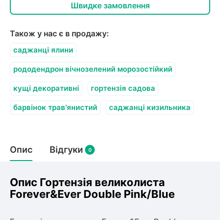
олокна (агротканини)
Швидке замовлення
во
Також у нас є в продажу:
щі
саджанці ялини
и
к
ий
рододендрон вічнозелений морозостійкий
і
лки
кущі декоративні
гортензія садова
ки
барвінок трав'янистий
саджанці кизильника
снока
и
Опис
Відгуки
0
нди
Опис Гортензія великолиста
Forever&Ever Double Pink/Blue
ник)