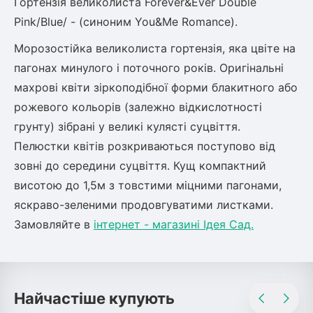
Гортензія великолиста Forever&Ever Double
Pink/Blue/ - (синоним You&Me Romance).
овець)
Морозостійка великолиста гортензія, яка цвіте на
пагонах минулого і поточного років. Оригінальні
махрові квіти зіркоподібної форми блакитного або
рожевого кольорів (залежно відкислотності
грунту) зібрані у великі кулясті суцвіття.
лини
Пелюстки квітів розкриваються поступово від
яні троянди)
зовні до середини суцвіття. Кущ компактний
висотою до 1,5м з товстими міцними пагонами,
ива
яскраво-зеленими продовгуватими листками.
Замовляйте в
інтернет - магазині Ідея Сад.
а
Найчастіше купують
зник)