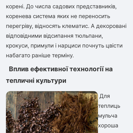
корені. До числа садових представників,
коренева система яких не переносить
перегріву, відносять клематис. А декоровані
відповідними відсипання тюльпани,
крокуси, примули і нарциси почнуть цвісти
набагато раніше терміну.
Вплив ефективної технології на
тепличні культури
Для
теплиць
мульча
хороша