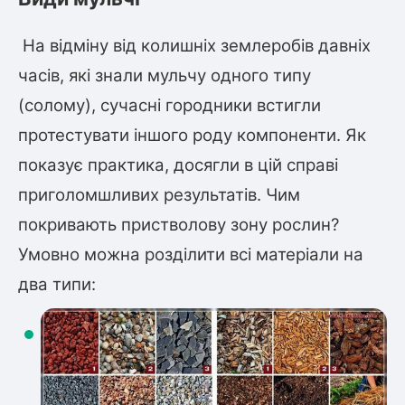
Слива
Смородина
Кріплення агроволокна (агротканини)
Платан
Сітка затіняюча
Тамарикс
Оливкове Дерево
На відміну від колишніх землеробів давніх
Персик
Агрус
часів, які знали мульчу одного типу
Садова техніка
Декоративні кущі
Мирт
(солому), сучасні городники встигли
Рубальні машини
Інжирний персик
Пієріс Японський
Виноград
протестувати іншого роду компоненти. Як
Граблі тракторні
Рододендрон
Мушмула
Картоплесаджалки
показує практика, досягли в цій справі
Бересклет
Нектарин
Актинідія
Картоплекопалки
Вейгела
приголомшливих результатів. Чим
Сажалки для чеснока
Барбарис
покривають пристволову зону рослин?
Роторні косарки
Пухироплідник
Алича
Ірга
Навантажувачі
Умовно можна розділити всі матеріали на
Спірея
Азалія
два типи:
Айва
Ківі
Дерен
Штамбові троянди
Бузок
Хурма
Жасмин (Чубушник)
Будлея