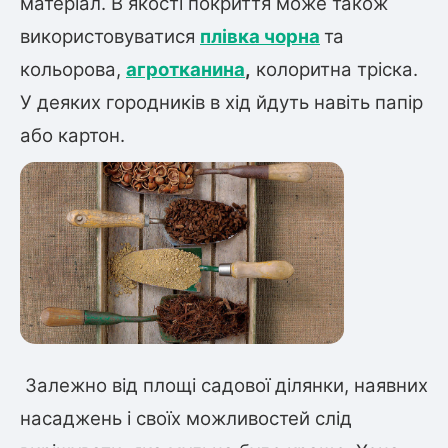
матеріал. В якості покриття може також
використовуватися
плівка чорна
та
Рослини що в'ються
кольорова,
агротканин
а
,
колоритна тріска.
Гліцинія (Вістерія)
У деяких городників в хід йдуть навіть папір
Жимолость декоративна
Плющ
або картон.
Клематіс
Залежно від площі садової ділянки, наявних
насаджень і своїх можливостей слід