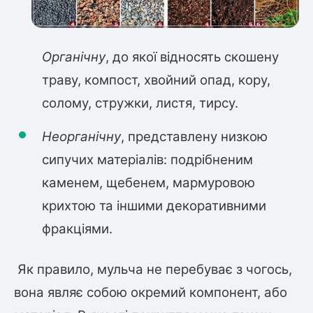
Шовковиця
Лавровишня
Кизильник
Бобовник (Жерновець)
Абрикос
Органічну
,
до якої відносять скошену
Калина
Піраканта
траву, компост, хвойний опад, кору,
Бузина
Обліпиха
солому, стружки, листя, тирсу.
Багаторічні рослини
Неорганічну
, представлену низкою
Кизил
сипучих матеріалів: подрібненим
Молодило (Кам'яні троянди)
М'ята
каменем, щебенем, мармуровою
Диплоидная слива
Лаванда
крихтою та іншими декоративними
Бамбук
фракціями.
Пряні трави
Азіатська груша
Очиток (седум)
Вівсяниця
Як правило, мульча не перебуває з чогось,
Барвінок
вона являє собою окремий компонент, або
Чемерник (морозник)