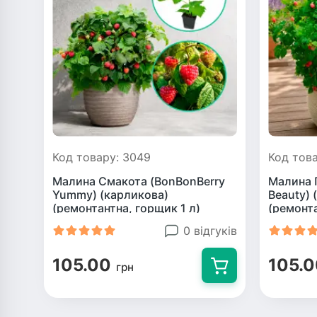
Код товару: 3049
Код тов
Малина Смакота (BonBonBerry
Малина П
Yummy) (карликова)
Beauty) 
(ремонтантна, горщик 1 л)
(ремонта
0 відгуків
105.00
105.
грн