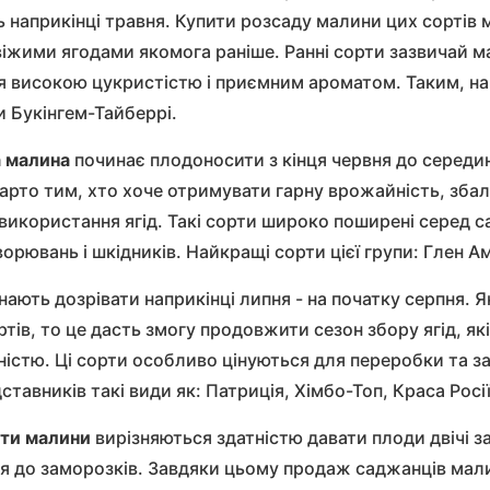
ь наприкінці травня.
Купити розсаду малини
цих сортів 
іжими ягодами якомога раніше. Ранні сорти зазвичай ма
я високою цукристістю і приємним ароматом. Таким, на
 Букінгем-Тайберрі.
 малина
починає плодоносити з кінця червня до середин
арто тим, хто хоче отримувати гарну врожайність, зба
використання ягід. Такі сорти широко поширені серед са
ворювань і шкідників. Найкращі сорти цієї групи: Глен 
нають дозрівати наприкінці липня - на початку серпня.
ортів, то це дасть змогу продовжити сезон збору ягід, я
істю. Ці сорти особливо цінуються для переробки та за
тавників такі види як: Патриція, Хімбо-Топ, Краса Росі
рти малини
вирізняються здатністю давати плоди двічі за
пня до заморозків. Завдяки цьому
продаж саджанців мал