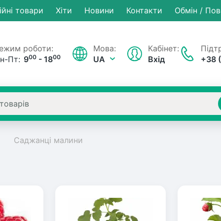
ійні товари
Хiти
Новини
Контакти
Обмін / По
ежим роботи:
Мова:
Кабінет:
Підтр
00
00
н-Пт:
9
- 18
UA
Вхід
+38 
Саджанці малини