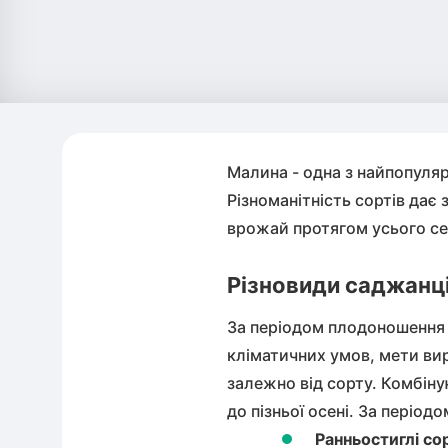
Малина - одна з найпопуляр
Різноманітність сортів дає
врожай протягом усього се
Різновиди саджанці
За періодом плодоношення 
кліматичних умов, мети ви
залежно від сорту. Комбіну
до пізньої осені. За періо
Ранньостиглі со