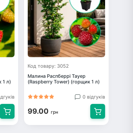
Код товару: 3052
Малина Распберрі Тауер
 1 л)
(Raspberry Tower) (горщик 1 л)
ідгуків
0 відгуків
99.00
грн