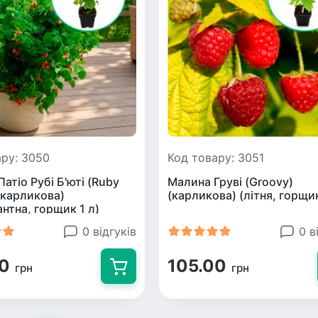
ару: 3050
Код товару: 3051
атіо Рубі Б'юті (Ruby
Малина Груві (Groovy)
(карликова)
(карликова) (літня, горщик
нтна, горщик 1 л)
0 відгуків
0 в
00
105.00
грн
грн