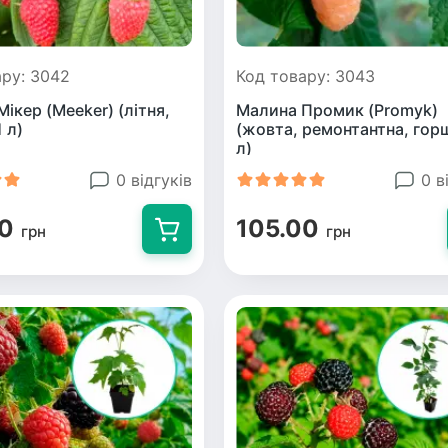
ару: 3042
Код товару: 3043
ікер (Meeker) (літня,
Малина Промик (Promyk)
 л)
(жовта, ремонтантна, гор
л)
0 відгуків
0 в
00
105.00
грн
грн