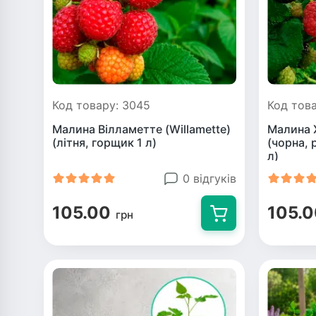
Код товару: 3045
Код тов
Малина Вілламетте (Willamette)
Малина 
(літня, горщик 1 л)
(чорна, 
л)
0 відгуків
105.00
105.
грн