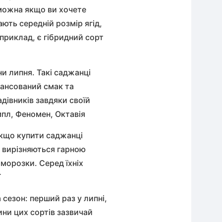
можна якщо ви хочете
ють середній розмір ягід,
приклад, є гібридний сорт
и липня. Такі
саджанці
лансований смак та
дівників завдяки своїй
Ампл, Феномен, Октавія
 Якщо
купити саджанці
кі вирізняються гарною
морозки. Серед їхніх
ї
 сезон: перший раз у липні,
ини
цих сортів зазвичай