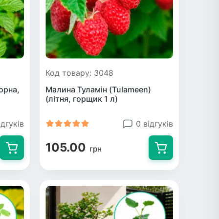
Код товару: 3048
орна,
Малина Туламін (Tulameen)
(літня, горщик 1 л)
ідгуків
0 відгуків
105.00
грн