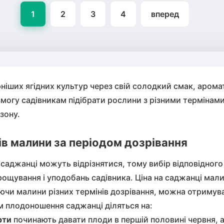
1
2
3
4
вперед
ніших ягідних культур через свій солодкий смак, аромат
 змогу садівникам підібрати рослини з різними термінам
зону.
в малини за періодом дозрівання
саджанці можуть відрізнятися, тому вибір відповідного
рощування і уподобань садівника.
Ціна на саджанці мал
ючи малини різних термінів дозрівання, можна отримув
дом плодоношення саджанці діляться на:
рти
починають давати плоди в першій половині червня, а 