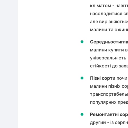
кліматом - навіт
насолодитися св
але вирізняютьс
малини та ожини
Середньостигла
малини купити
в
універсальність 
стійкості до зах
Пізні сорти
почи
малини
пізніх с
транспортабельн
популярних предс
Ремонтантні со
другий - із сер