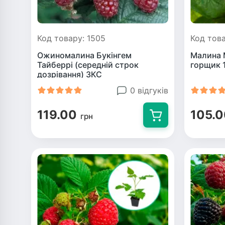
Код товару: 1505
Код тов
Ожиномалина Букінгем
Малина М
Тайберрі (середній строк
горщик 1
дозрівання) ЗКС
0 відгуків
119.00
105.
грн