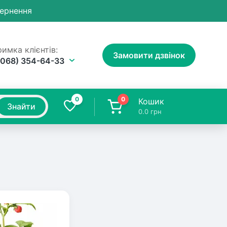
вернення
имка клієнтів:
Замовити дзвінок
(068) 354-64-33
0
0
Кошик
Знайти
0.0
грн