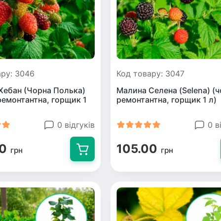
ару: 3046
Код товару: 3047
Хебан (Чорна Полька)
Малина Селена (Selena) (ч
ремонтантна, горщик 1
ремонтантна, горщик 1 л)
0 відгуків
0 в
00
105.00
грн
грн