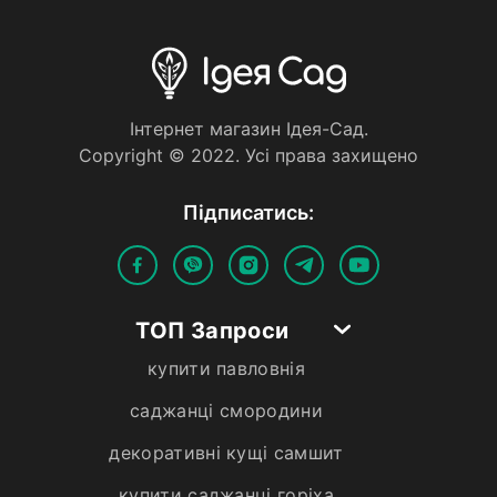
Iнтернет магазин Iдея-Сад.
Copyright © 2022. Усi права захищено
Пiдписатись:
ТОП Запроси
купити павловнія
саджанці смородини
декоративні кущі самшит
купити саджанці горіха