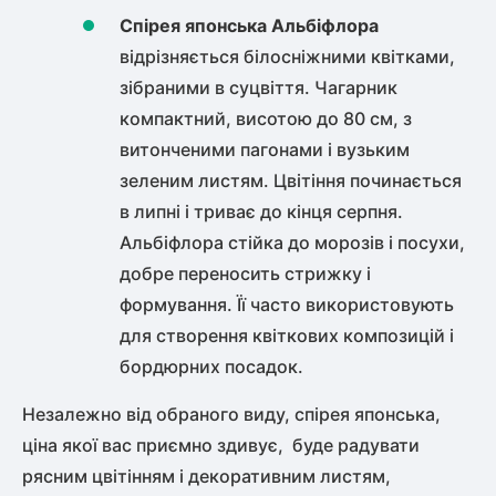
Спірея японська Альбіфлора
відрізняється білосніжними квітками,
зібраними в суцвіття. Чагарник
компактний, висотою до 80 см, з
витонченими пагонами і вузьким
зеленим листям. Цвітіння починається
в липні і триває до кінця серпня.
Альбіфлора стійка до морозів і посухи,
добре переносить стрижку і
формування. Її часто використовують
для створення квіткових композицій і
бордюрних посадок.
Незалежно від обраного виду,
спірея японська,
ціна
якої вас приємно здивує, буде радувати
рясним цвітінням і декоративним листям,