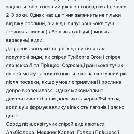
зацвісти вже в перший рік після посадки або через
2-3 роки. Однак час цвітіння залежить не тільки
від віку рослини, а й від її типу: ранньоквітучі
(травень-липень) або пізньоквітучі (липень-
вересень) види.
До ранньоквітучих спіреї відносяться такі
популярні види, як спірея Тунберга Огон і спірея
японська Літл Прінцес. Саджанці ранньоквітучих
спірей можуть почати цвісти вже на наступний рік
після посадки, якщо умови сприятливі і рослина
добре вкоренилася. Однак максимальної
декоративності вони досягають через 3-4 роки,
коли кущ формує велику кількість пагонів і рясно
цвіте.
Серед пізньоквітучих спірей виділяються
Альбіфлора, Меджик Карпет, Голден Прінцесс і