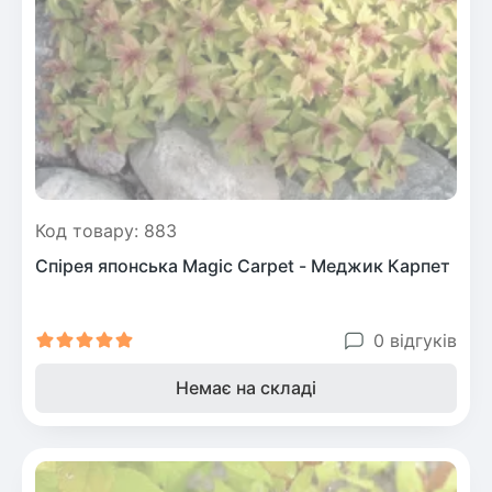
Рослини що в'ються
Гліцинія (Вістерія)
Жимолость декоративна
Плющ
Клематіс
Код товару: 883
Спірея японська Magic Carpet - Меджик Карпет
0 відгуків
Немає на складі