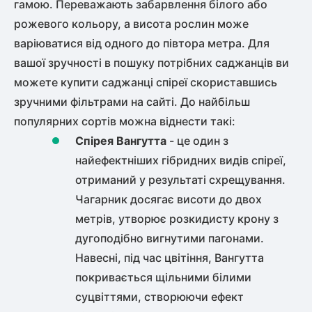
гамою. Переважають забарвлення білого або
рожевого кольору, а висота рослин може
варіюватися від одного до півтора метра. Для
вашої зручності в пошуку потрібних саджанців ви
можете
купити саджанці спіреї
скориставшись
зручними фільтрами на сайті. До найбільш
популярних сортів можна віднести такі:
Спірея Вангутта
- це один з
найефектніших гібридних видів спіреї,
отриманий у результаті схрещування.
Чагарник досягає висоти до двох
метрів, утворює розкидисту крону з
дугоподібно вигнутими пагонами.
Навесні, під час цвітіння, Вангутта
покривається щільними білими
суцвіттями, створюючи ефект