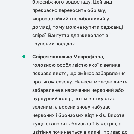
білосніжного водоспаду. Цей вид
прекрасно переносить обрізку,
морозостійкий і невибагливий у
догляді, тому можна
купити саджанці
спіреї
Вангутта для живоплотів і
групових посадок.
Спірея японська Макрофілла
,
головною особливістю якої є велике,
яскраве листя, що змінює забарвлення
протягом сезону. Навесні молоде листя
забарвлене в насичений червоний або
пурпурний колір, потім влітку стає
зеленим, а восени знову набуває
червоних і бронзових відтінків. Висота
куща становить близько 1,5 метрів, а
цвітіння починається в липні і триває до