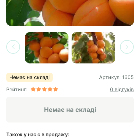
си
и
горіх
я лохини
і
у
их
лина
сових
иках
ди
во
ей
ни
Немає на складі
Артикул:
1605
ий
Рейтинг:
0 відгуків
ульчування
рева
ар
Немає на складі
а
Також у нас є в продажу: