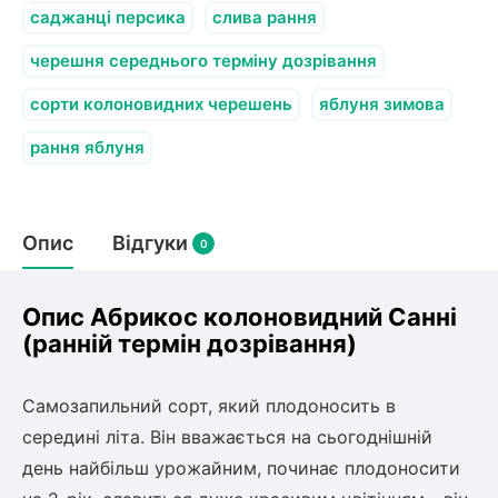
олокна (агротканини)
саджанці персика
слива рання
во
черешня середнього терміну дозрівання
сорти колоновидних черешень
яблуня зимова
щі
и
к
рання яблуня
ий
і
лки
ки
Опис
Відгуки
0
снока
и
Опис Абрикос колоновидний Санні
(ранній термін дозрівання)
нди
Самозапильний сорт, який плодоносить в
середині літа. Він вважається на сьогоднішній
ник)
день найбільш урожайним, починає плодоносити