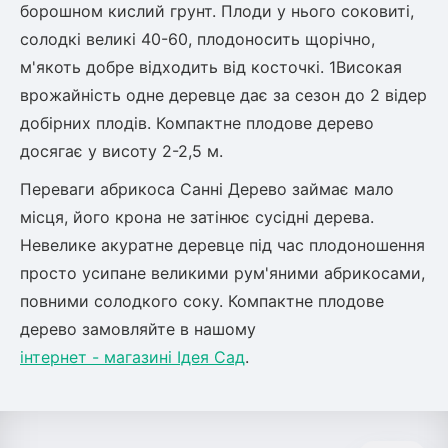
борошном кислий грунт. Плоди у нього соковиті,
ться
солодкі великі 40-60, плодоносить щорічно,
м'якоть добре відходить від косточкі. 1Високая
ія)
врожайність одне деревце дає за сезон до 2 відер
оративна
добірних плодів. Компактне плодове дерево
досягає у висоту 2-2,5 м.
Переваги абрикоса Санні Дерево займає мало
місця, його крона не затінює сусідні дерева.
Невелике акуратне деревце під час плодоношення
просто усипане великими рум'яними абрикосами,
повними солодкого соку. Компактне плодове
дерево замовляйте в нашому
інтернет - магазині Ідея Сад
.