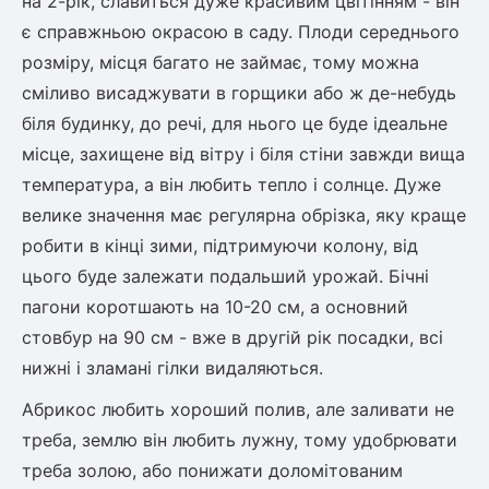
на 2-рік, славиться дуже красивим цвітінням - він
є справжньою окрасою в саду. Плоди середнього
розміру, місця багато не займає, тому можна
овець)
сміливо висаджувати в горщики або ж де-небудь
біля будинку, до речі, для нього це буде ідеальне
місце, захищене від вітру і біля стіни завжди вища
температура, а він любить тепло і солнце. Дуже
лини
велике значення має регулярна обрізка, яку краще
робити в кінці зими, підтримуючи колону, від
яні троянди)
цього буде залежати подальший урожай. Бічні
ива
пагони коротшають на 10-20 см, а основний
стовбур на 90 см - вже в другій рік посадки, всі
а
нижні і зламані гілки видаляються.
Абрикос любить хороший полив, але заливати не
треба, землю він любить лужну, тому удобрювати
зник)
треба золою, або понижати доломітованим