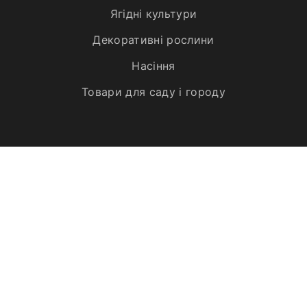
Ягідні культури
Декоративні рослини
Насіння
Товари для саду і городу