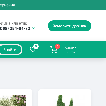
вернення
имка клієнтів:
Замовити дзвінок
(068) 354-64-33
0
0
Кошик
Знайти
0.0
грн