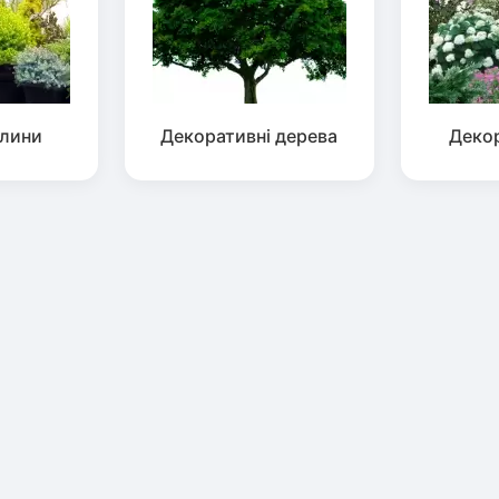
слини
Декоративні дерева
Декор