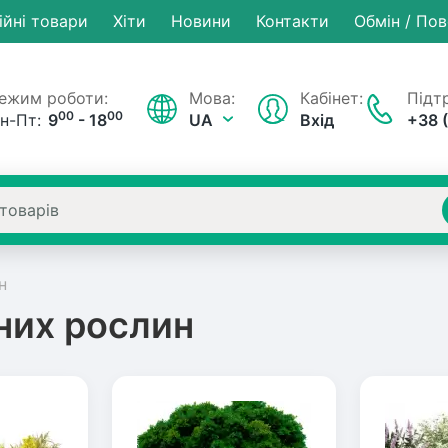
ійні товари
Хiти
Новини
Контакти
Обмін / По
ежим роботи:
Мова:
Кабінет:
Підтр
00
00
н-Пт:
9
- 18
UA
Вхід
+38 
н
них рослин