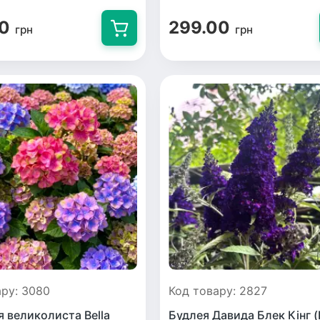
00
299.00
грн
грн
ару: 3080
Код товару: 2827
я великолиста Bella
Будлея Давида Блек Кінг (