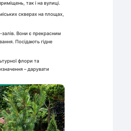
риміщень, так і на вулиці.
міських скверах на площах,
ц-залів. Вони є прекрасним
вання. Посідають гідне
льтурної флори та
изначення – дарувати