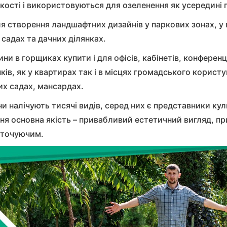
кості і використовуються для озеленення як усередині п
 створення ландшафтних дизайнів у паркових зонах, у 
садах та дачних ділянках.
ни в горщиках купити і для офісів, кабінетів, конферен
ів, як у квартирах так і в місцях громадського користу
их садах, мансардах.
и налічують тисячі видів, серед них є представники ку
ня основна якість – привабливий естетичний вигляд, пр
 оточуючим.