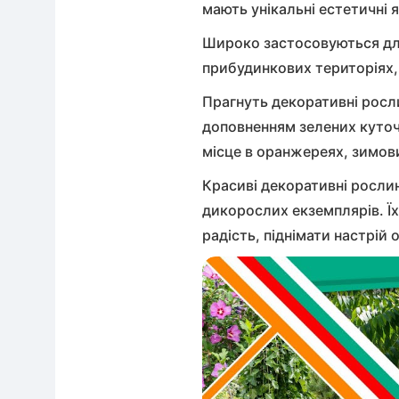
мають унікальні естетичні я
Широко застосовуються для
прибудинкових територіях, 
Прагнуть декоративні росли
доповненням зелених куточк
місце в оранжереях, зимов
Красиві декоративні рослин
дикорослих екземплярів. Їх
радість, піднімати настрій