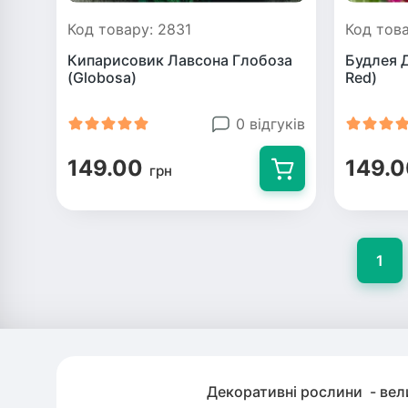
Код товару: 2831
Код това
Кипарисовик Лавсона Глобоза
Будлея Д
(Globosa)
Red)
0 відгуків
149.00
149.
грн
1
Декоративні рослини - вели