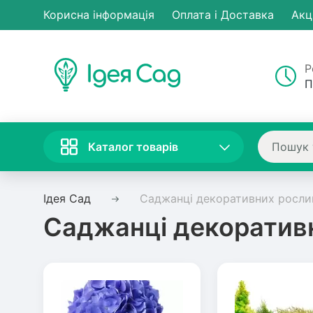
Корисна інформація
Оплата і Доставка
Акц
Р
П
Каталог товарів
Ідея Сад
Саджанці декоративних росли
Саджанці декоратив