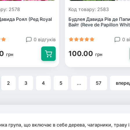
ру: 2578
Код товару: 2583
авида Роял (Ред Royal
Будлея Давида Рів де Пап
Вайт (Reve de Papillon Whit
0 відгуків
0 в
00
100.00
грн
грн
2
3
4
5
...
57
впере
ка група, що включає в себе дерева, чагарники, траву і 