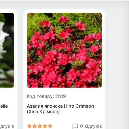
Код товару: 2819
elle
Азалия японска Hino Crimson
(Хіно Крімсон)
ідгуків
0 відгуків