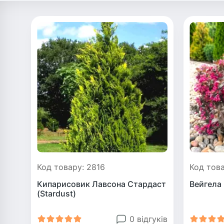
Код товару: 2816
Код това
Кипарисовик Лавсона Стардаст
Вейгела
(Stardust)
0 відгуків