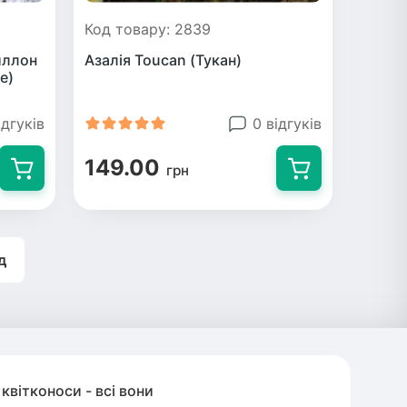
Код товару: 2839
иллон
Азалія Toucan (Тукан)
e)
ідгуків
0 відгуків
149.00
грн
д
квітконоси - всі вони