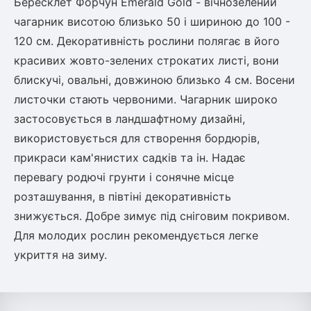
Бересклет Форчун Emerald Gold - вічнозелений
чагарник висотою близько 50 і шириною до 100 -
120 см. Декоративність рослини полягає в його
красивих жовто-зелених строкатих листі, вони
блискучі, овальні, довжиною близько 4 см. Восени
листочки стають червоними. Чагарник широко
застосовується в ландшафтному дизайні,
використовується для створення бордюрів,
прикраси кам'янистих садків та ін. Надає
перевагу родючі грунти і сонячне місце
розташування, в півтіні декоративність
знижується. Добре зимує під сніговим покривом.
Для молодих рослин рекомендується легке
укриття на зиму.