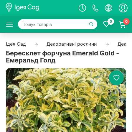
0
0
Ідея Сад
Декоративні рослини
Декор
Бересклет форчуна Emerald Gold -
Емеральд Голд