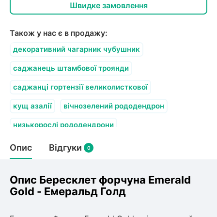
Швидке замовлення
Також у нас є в продажу:
декоративний чагарник чубушник
саджанець штамбової троянди
саджанці гортензії великолисткової
кущ азалії
вічнозелений рододендрон
низькорослі рододендрони
Опис
Відгуки
0
Опис Бересклет форчуна Emerald
Gold - Емеральд Голд