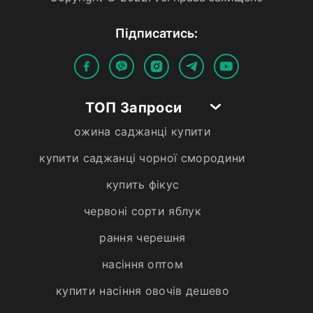
Пiдписатись:
ТОП Запроси
ожина саджанці купити
купити саджанці чорної смородини
купить фікус
червоні сорти яблук
рання черешня
насіння оптом
купити насіння овочів дешево