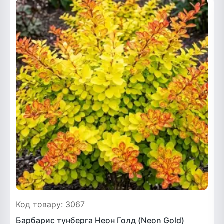
Рослини що в'ються
Гліцинія (Вістерія)
Жимолость декоративна
Плющ
Клематіс
Код товару: 3067
Барбарис тунберга Неон Голд (Neon Gold)