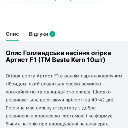
Слива
Смородина
Кріплення агроволокна (агротканини)
Платан
Сітка затіняюча
Тамарикс
Оливкове Дерево
Персик
Агрус
Садова техніка
Декоративні кущі
Мирт
Опис
Відгуки
0
Рубальні машини
Інжирний персик
Пієріс Японський
Виноград
Граблі тракторні
Рододендрон
Мушмула
Картоплесаджалки
Опис Голландське насіння огірка
Бересклет
Нектарин
Актинідія
Картоплекопалки
Артист F1 (ТМ Beste Kern 10шт)
Вейгела
Сажалки для чеснока
Барбарис
Роторні косарки
Пухироплідник
Алича
Огірок сорту Артист F1 є раннім партенокарпічним
Ірга
Навантажувачі
Спірея
гібридом, який славиться своєю великою
Азалія
урожайністю та однорідністю плодів. Швидко
Айва
Ківі
Дерен
розвивається, досягаючи зрілості за 40-42 дні.
Штамбові троянди
Рослина має сильну структуру з добре
Бузок
Хурма
розвиненою кореневою системою і не формує
Жасмин (Чубушник)
бічних пагонів при вирощуванні на шпалерах.
Будлея