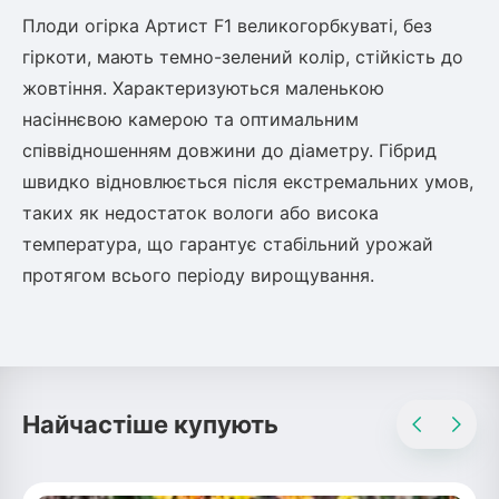
Шовковиця
Лавровишня
Плоди огірка Артист F1 великогорбкуваті, без
Кизильник
гіркоти, мають темно-зелений колір, стійкість до
Бобовник (Жерновець)
Абрикос
жовтіння. Характеризуються маленькою
Калина
насіннєвою камерою та оптимальним
Піраканта
співвідношенням довжини до діаметру. Гібрид
Бузина
Обліпиха
швидко відновлюється після екстремальних умов,
таких як недостаток вологи або висока
Багаторічні рослини
Кизил
температура, що гарантує стабільний урожай
Молодило (Кам'яні троянди)
протягом всього періоду вирощування.
М'ята
Диплоидная слива
Лаванда
Бамбук
Пряні трави
Азіатська груша
Очиток (седум)
Найчастіше купують
Вівсяниця
Барвінок
Чемерник (морозник)