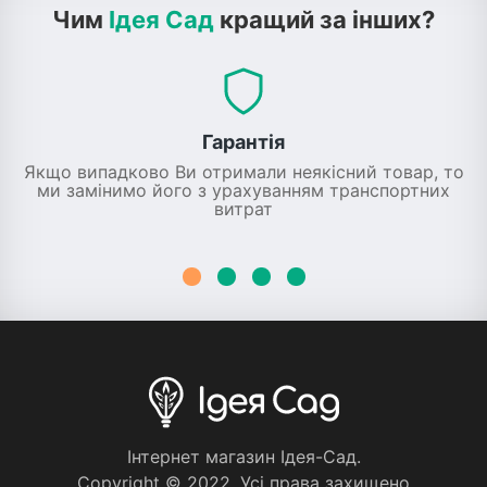
Чим
Ідея Сад
кращий за інших?
Гарантія
Якщо випадково Ви отримали неякісний товар, то
ми замінимо його з урахуванням транспортних
витрат
Iнтернет магазин Iдея-Сад.
Copyright © 2022. Усi права захищено