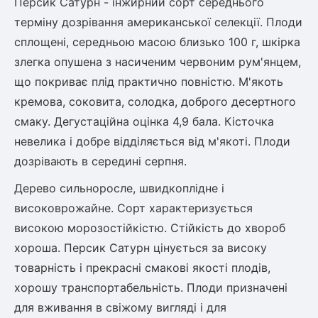
Персик Сатурн - інжирний сорт середнього
терміну дозрівання американської селекції. Плоди
сплощені, середньою масою близько 100 г, шкірка
овець)
злегка опушена з насиченим червоним рум'янцем,
що покриває плід практично повністю. М'якоть
кремова, соковита, солодка, доброго десертного
смаку. Дегустаційна оцінка 4,9 бала. Кісточка
лини
невелика і добре відділяється від м'якоті. Плоди
дозрівають в середині серпня.
яні троянди)
Дерево сильноросле, швидкоплідне і
ива
високоврожайне. Сорт характеризується
високою морозостійкістю. Стійкість до хвороб
а
хороша. Персик Сатурн цінується за високу
товарність і прекрасні смакові якості плодів,
хорошу транспортабельність. Плоди призначені
зник)
для вживання в свіжому вигляді і для