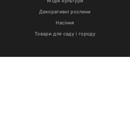
Ягідні культури
Декоративні рослини
Насіння
Товари для саду і городу