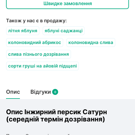
олокна (агротканини)
Швидке замовлення
во
Також у нас є в продажу:
щі
літня яблуня
яблуні саджанці
и
к
ий
колоновидний абрикос
колоновидна слива
і
лки
слива пізнього дозрівання
ки
сорти груші на айовій підщепі
снока
и
Опис
Відгуки
0
нди
Опис Інжирний персик Сатурн
(середній термін дозрівання)
ник)