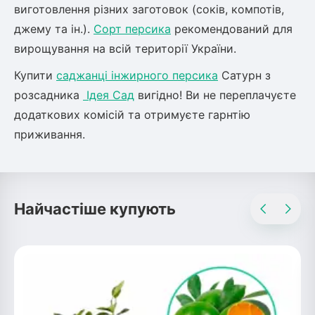
виготовлення різних заготовок (соків, компотів,
ться
джему та ін.).
Сорт персика
рекомендований для
вирощування на всій території України.
ія)
оративна
Купити
саджанці інжирного персика
Сатурн з
розсадника
Ідея Сад
вигідно! Ви не переплачуєте
додаткових комісій та отримуєте гарнтію
приживання.
Найчастіше купують