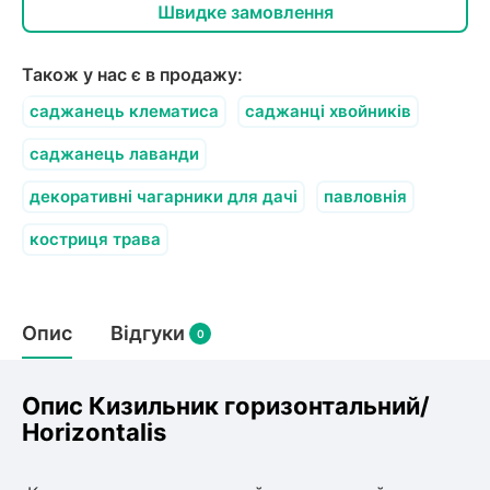
олокна (агротканини)
Швидке замовлення
Також у нас є в продажу:
щі
саджанець клематиса
саджанці хвойників
во
и
к
ий
саджанець лаванди
і
лки
декоративні чагарники для дачі
павловнія
ки
костриця трава
снока
и
Опис
Відгуки
0
нди
Опис Кизильник горизонтальний/
Нorizontalis
ник)