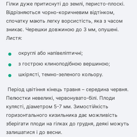
Гілки дуже притиснуті до землі, перисто-плоскі.
ться
Відрізняються чорно-коричневим відтінком,
спочатку мають легку ворсистість, яка з часом
ія)
зникає. Черешки довжиною до 3 мм, опушені.
оративна
Листя:
округлі або напівеліптичні;
з гострою клиноподібною вершиною;
шкірясті, темно-зеленого кольору.
Період цвітіння кінець травня – середина червня.
Пелюстки невеликі, червонувато-білі. Плоди
кулясті, діаметром 5-7 мм. Зимостійкість
горизонтального кизильника дає можливість
зберігати плоди на гілках до грудня, деякі можуть
залишатися і до весни.