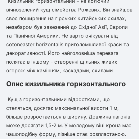
Кизильник горизонтальний – не колючий
вічнозелений кущ сімейства Рожевих. Він знайшов
своє поширення на гірських китайських схилах,
овець)
незабаром був завезений до Східної Азії, Європи
та Північної Америки. Не варто очікувати від
cotoneaster horizontalis приголомшливої краси та
декоративності. Його найголовніша перевага
лини
полягає в іншому - створенні щільних живих
огорож між камінням, каскадами, схилами.
яні троянди)
Опис кизильника горизонтального
ива
Кущ з горизонтальними відростками, що
а
стеляться, досягає максимальної висоти 1 м,
більше розростається в ширину. Довжина пагонів
може досягати 1,5-2 м. У молодому віці крона має
зник)
чашоподібну форму, пізніше стає розпластаною.