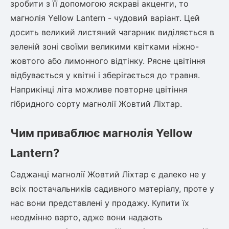
зробити з її допомогою яскраві акценти, то
магнолія Yellow Lantern
- чудовий варіант. Цей
овець)
досить великий листяний чагарник виділяється в
зеленій зоні своїми великими квітками ніжно-
жовтого або лимонного відтінку. Рясне цвітіння
відбувається у квітні і зберігається до травня.
Наприкінці літа можливе повторне цвітіння
лини
гібридного сорту
магнолії Жовтий Ліхтар
.
яні троянди)
Чим приваблює
магнолія Yellow
ива
Lantern?
а
Саджанці
магнолії Жовтий Ліхтар
є далеко не у
всіх постачальників садивного матеріалу, проте у
нас вони представлені у продажу. Купити їх
неодмінно варто, адже вони надають
зник)