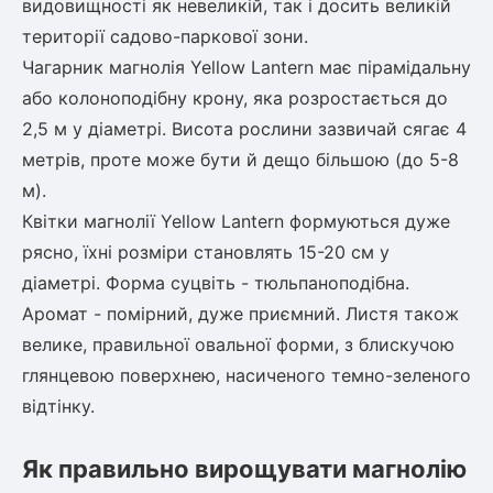
видовищності як невеликій, так і досить великій
території садово-паркової зони.
ться
Чагарник
магнолія Yellow Lantern
має пірамідальну
ія)
або колоноподібну крону, яка розростається до
оративна
2,5 м у діаметрі. Висота рослини зазвичай сягає 4
метрів, проте може бути й дещо більшою (до 5-8
м).
Квітки
магнолії Yellow Lantern
формуються дуже
рясно, їхні розміри становлять 15-20 см у
діаметрі. Форма суцвіть - тюльпаноподібна.
Аромат - помірний, дуже приємний. Листя також
велике, правильної овальної форми, з блискучою
глянцевою поверхнею, насиченого темно-зеленого
відтінку.
Як правильно вирощувати
магнолію