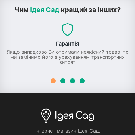
Чим
Ідея Сад
кращий за інших?
Гарантія
Якщо випадково Ви отримали неякісний товар, то
ми замінимо його з урахуванням транспортних
витрат
Iнтернет магазин Iдея-Сад.