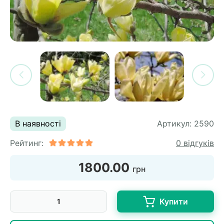
си
и
горіх
я лохини
і
у
их
лина
сових
иках
ди
во
ей
ни
В наявності
Артикул:
2590
ий
Рейтинг:
0 відгуків
ульчування
рева
1800.00
грн
ар
а
Купити