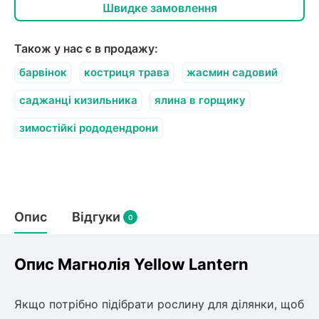
олокна (агротканини)
Швидке замовлення
во
Також у нас є в продажу:
щі
барвінок
костриця трава
жасмин садовий
и
к
ий
саджанці кизильника
ялина в горщику
і
лки
зимостійкі рододендрони
ки
снока
и
Опис
Відгуки
0
нди
Опис Магнолія Yellow Lantern
ник)
Якщо потрібно підібрати рослину для ділянки, щоб