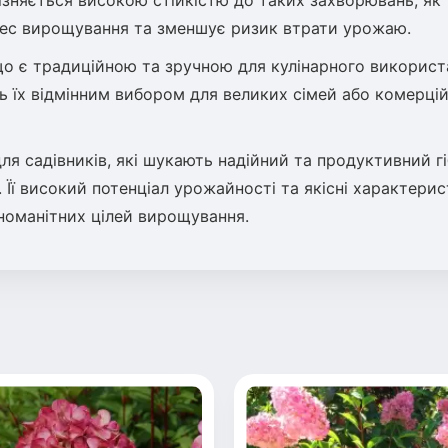
ізняється високою стійкістю до таких захворювань, як
цес вирощування та зменшує ризик втрати урожаю.
о є традиційною та зручною для кулінарного використ
ь їх відмінним вибором для великих сімей або комерці
я садівників, які шукають надійний та продуктивний гі
 Її високий потенціал урожайності та якісні характери
зноманітних цілей вирощування.