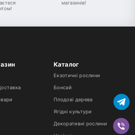
шаєтеся
магазинів!
нтом!
газин
Каталог
Екзотичні рослини
Доставка
Бонсай
овари
Плодові дерева
Ягідні культури
Декоративні рослини