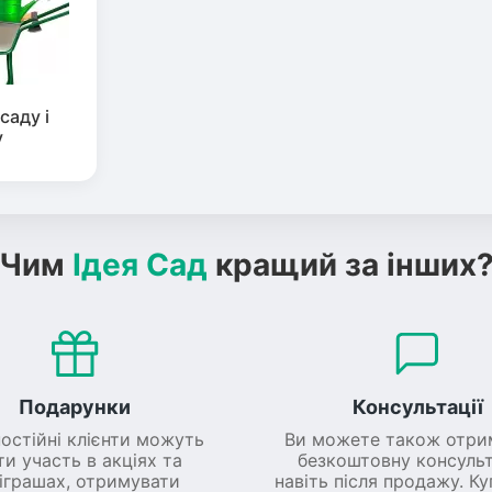
саду і
у
Чим
Ідея Сад
кращий за інших
Подарунки
Консультації
постійні клієнти можуть
Ви можете також отри
ти участь в акціях та
безкоштовну консульт
іграшах, отримувати
навіть після продажу. К