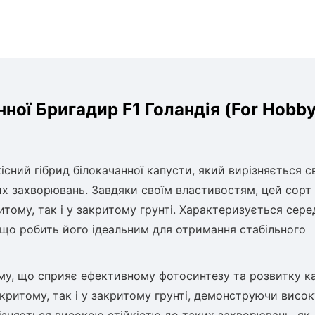
ної Бригадир F1 Голандія (For Hobby
сний гібрид білокачанної капусти, який вирізняється 
их захворювань. Завдяки своїм властивостям, цей сорт
тому, так і у закритому грунті. Характеризується сер
, що робить його ідеальним для отримання стабільного
му, що сприяє ефективному фотосинтезу та розвитку ка
критому, так і у закритому грунті, демонструючи висок