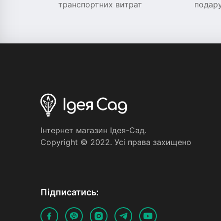
транспортних витрат
подару
Iнтернет магазин Iдея-Сад.
Copyright © 2022. Усi права захищено
Пiдписатись: