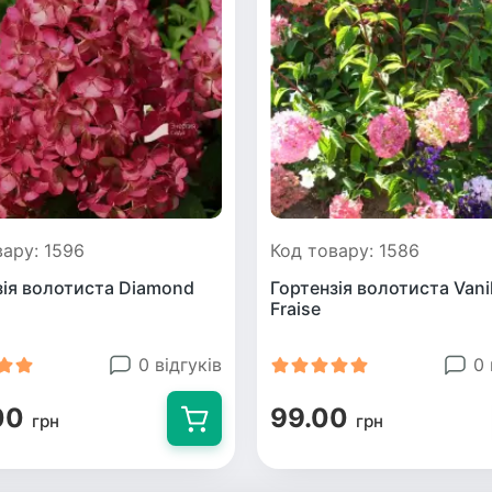
вару: 1596
Код товару: 1586
зія волотиста Diamond
Гортензія волотиста Vanil
Fraise
0 відгуків
0 
00
99.00
грн
грн