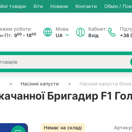
ійні товари
Хiти
Новини
Контакти
Обмін / По
ежим роботи:
Мова:
Кабінет:
Підтр
00
00
н-Пт:
9
- 18
UA
Вхід
+38 
Насіння капусти
Насіння капусти білок
качанної Бригадир F1 Гол
Немає на складі
Артикул