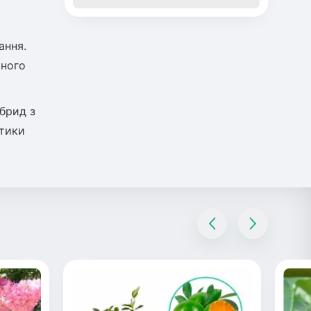
ання.
йного
брид з
стики