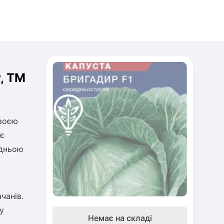
, TM
своєю
 є
едньою
чанів.
у
Немає на складі