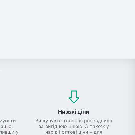
?
Низькі ціни
мувати
Ви купуєте товар із розсадника
ацію,
за вигідною ціною. А також у
упивши у
нас є і оптові ціни – для