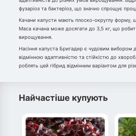
адаптивність до різних умов вирощування. Відр
фузаріоз та бактеріоз, що значно спрощує про
Качани капусти мають плоско-округлу форму, щ
Маса качана може досягати до 3,5 кг, що робит
вирощування.
Насіння капуста Бригадир є чудовим вибором дл
відмінною адаптивністю та стійкістю до хвороб.
роблять цей гібрид відмінним варіантом для рі
Найчастіше купують