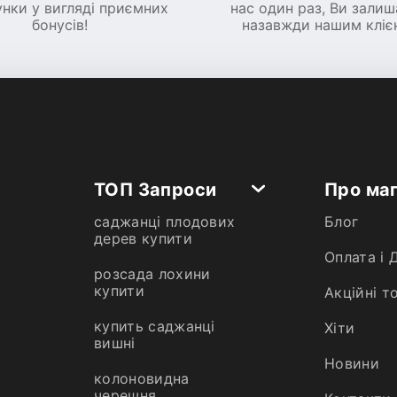
нки у вигляді приємних
нас один раз, Ви зали
бонусів!
назавжди нашим кліє
ТОП Запроси
Про ма
саджанці плодових
Блог
дерев купити
Оплата і 
розсада лохини
купити
Акційні т
купить саджанці
Хiти
вишні
Новини
колоновидна
черешня