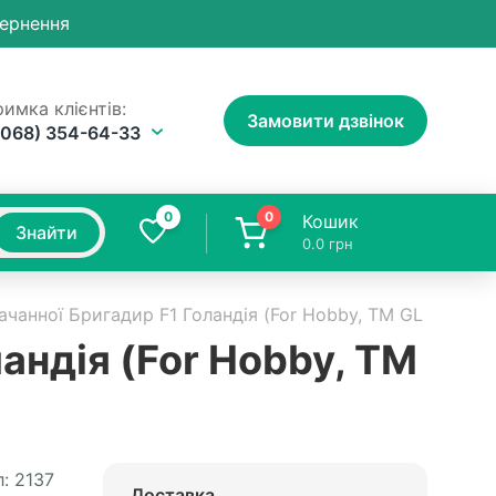
вернення
имка клієнтів:
Замовити дзвінок
(068) 354-64-33
0
0
Кошик
Знайти
0.0
грн
ачанної Бригадир F1 Голандія (For Hobby, TM GL Seeds)
андія (For Hobby, TM
:
2137
Доставка