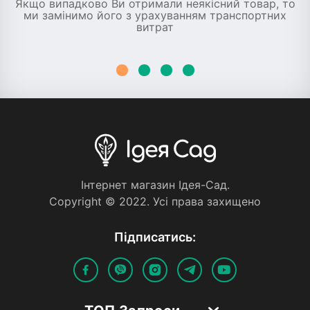
Якщо випадково Ви отримали неякісний товар, то
ми замінимо його з урахуванням транспортних
витрат
Iнтернет магазин Iдея-Сад.
Copyright © 2022. Усi права захищено
Пiдписатись: