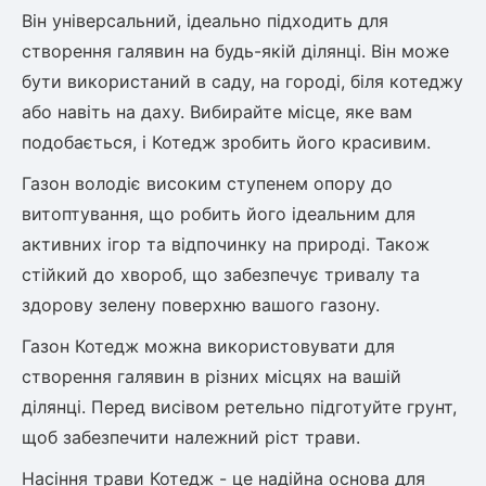
Шовковиця
Лавровишня
Він універсальний, ідеально підходить для
Кизильник
створення галявин на будь-якій ділянці. Він може
Бобовник (Жерновець)
Абрикос
бути використаний в саду, на городі, біля котеджу
Калина
або навіть на даху. Вибирайте місце, яке вам
Піраканта
подобається, і Котедж зробить його красивим.
Бузина
Обліпиха
Газон володіє високим ступенем опору до
Багаторічні рослини
витоптування, що робить його ідеальним для
Кизил
активних ігор та відпочинку на природі. Також
Молодило (Кам'яні троянди)
стійкий до хвороб, що забезпечує тривалу та
М'ята
Диплоидная слива
здорову зелену поверхню вашого газону.
Лаванда
Бамбук
Газон Котедж можна використовувати для
Пряні трави
Азіатська груша
створення галявин в різних місцях на вашій
Очиток (седум)
ділянці. Перед висівом ретельно підготуйте грунт,
Вівсяниця
щоб забезпечити належний ріст трави.
Барвінок
Чемерник (морозник)
Насіння трави Котедж - це надійна основа для