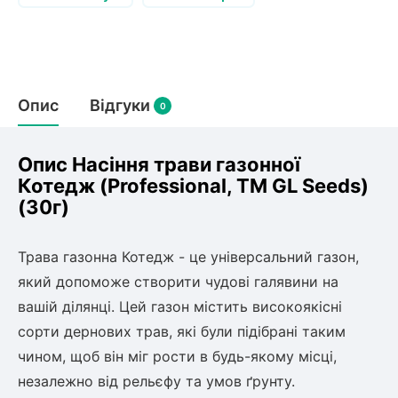
Слива
Смородина
Кріплення агроволокна (агротканини)
Платан
Сітка затіняюча
Тамарикс
Гуаява (гуава)
Персик
Агрус
Садова техніка
Декоративні кущі
Оливкове Дерево
Опис
Відгуки
0
Рубальні машини
Інжирний персик
Пієріс Японський
Виноград
Граблі тракторні
Рододендрон
Мирт
Картоплесаджалки
Опис Насіння трави газонної
Бересклет
Нектарин
Актинідія
Картоплекопалки
Котедж (Professional, TM GL Seeds)
Вейгела
Сажалки для чеснока
(30г)
Барбарис
Мушмула
Роторні косарки
Пухироплідник
Алича
Ірга
Навантажувачі
Спірея
Трава газонна Котедж - це універсальний газон,
Азалія
який допоможе створити чудові галявини на
Айва
Ківі
Дерен
вашій ділянці. Цей газон містить високоякісні
Штамбові троянди
сорти дернових трав, які були підібрані таким
Бузок
Хурма
чином, щоб він міг рости в будь-якому місці,
Жасмин (Чубушник)
незалежно від рельєфу та умов ґрунту.
Будлея