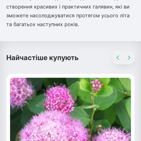
створення красивих і практичних галявин, які ви
Рослини що в'ються
зможете насолоджуватися протягом усього літа
та багатьох наступних років.
Гліцинія (Вістерія)
Жимолость декоративна
Плющ
Клематіс
Найчастіше купують