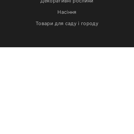
Декоративні рослини
Насіння
Товари для саду і городу