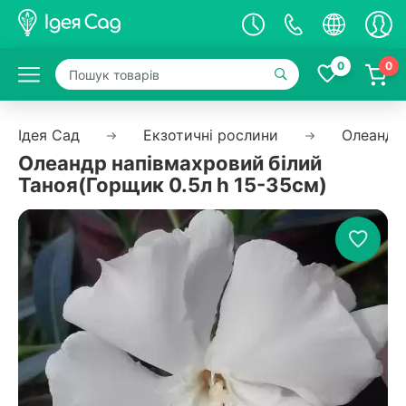
0
0
Ідея Сад
Екзотичні рослини
Олеандр
Олеандр напівмахровий білий
Таноя(Горщик 0.5л h 15-35см)