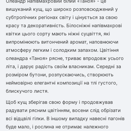
Олеандр напівмахровий білий «Таноя» - це
вишуканий кущ, що широко розповсюджений у
субтропічних регіонах світу і цінується за свою
красу та декоративність. Білосніжні напівмахрові
квітки цього сорту мають ніжні суцвіття, які
випромінюють витончений аромат, наповнюючи
атмосферу легким і солодким запахом. Цвітіння
олеандра «Таноя» рясне, триває впродовж усього
літа, і дарує радість своїм власникам. Середні за
розміром бутони, розпускаючись, створюють
неймовірно елегантні композиції на тлі густого,
блискучого листя.
Щоб кущ зберігав свою форму і продовжував
радувати рясним цвітінням, восени слід обрізати
всі відцвілі гілки. В іншому випадку навесні пагонів
буде мало, і рослина не отримає належного