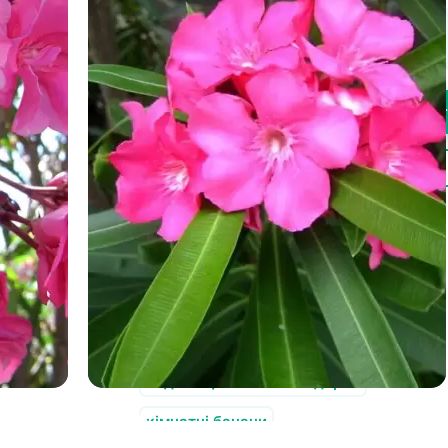
150.00
грн
-
+
Купи
Швидке замовлення
Також у нас є в продажу:
саджанці морозостійкого граната
актинідія чагарник
лимонні дерева
морозостійкі сорти ківі
саджанці екзотичних дерев
кімнатні банани