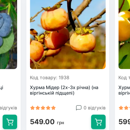
Код товару: 1938
Код 
ці
Хурма Мідер (2х-3х річна) (на
Хурм
віргінській підщепі)
віргі
відгуків
0 відгуків
549.00
59
грн