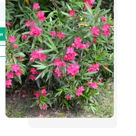
Кур'єром Нової пошти 1-5 днів
Оплата згідно з тарифами
перевізника
Упаковка входить до вартості
товару
Обрешітка оплачується окремо
ти
Оплата
Оплата на карту
Оплата на рахунок за реквізитами
Оплата при отриманні поштою
Гарантії
На весь товар розповсюджується
гарантія.
Ми зробимо все можливе, щоб Ви
залишилися задоволені
Поділитися