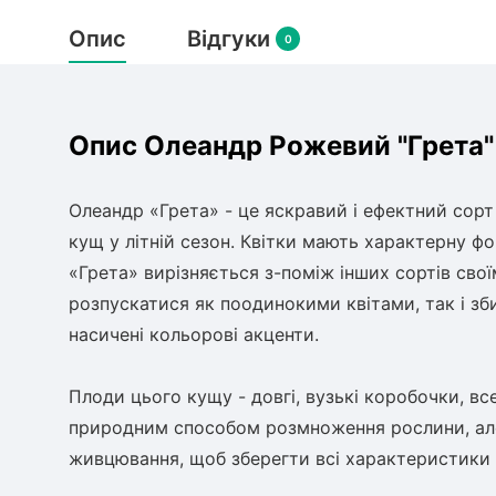
Опис
Відгуки
0
Опис Олеандр Рожевий "Грета"
Олеандр «Грета» - це яскравий і ефектний сорт 
кущ у літній сезон. Квітки мають характерну ф
«Грета» вирізняється з-поміж інших сортів св
розпускатися як поодинокими квітами, так і зб
насичені кольорові акценти.
Плоди цього кущу - довгі, вузькі коробочки, вс
природним способом розмноження рослини, але
живцювання, щоб зберегти всі характеристики 