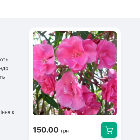
ають
андр
ть
іння є
150.00
грн