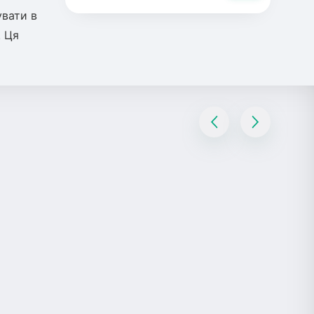
увати в
. Ця