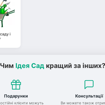
саду і
у
Чим
Ідея Сад
кращий за інших
Подарунки
Консультації
постійні клієнти можуть
Ви можете також отри