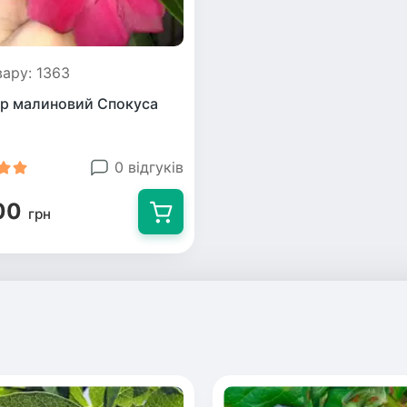
вару: 1363
р малиновий Спокуса
0 відгуків
00
грн