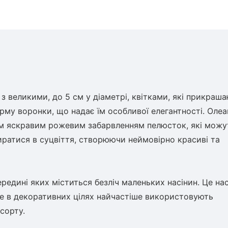
з великими, до 5 см у діаметрі, квітками, які прикраш
орму воронки, що надає їм особливої елегантності. Оле
оїм яскравим рожевим забарвленням пелюсток, які можу
иратися в суцвіття, створюючи неймовірно красиві та
ередині яких міститься безліч маленьких насінин. Це нас
 в декоративних цілях найчастіше використовують
сорту.