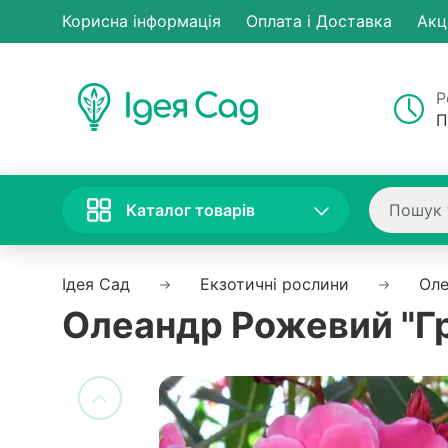
Корисна інформація
Оплата і Доставка
Акц
Р
П
Каталог товарів
Ідея Сад
Екзотичні рослини
Ол
Олеандр Рожевий "Гре