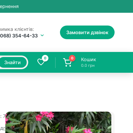
вернення
имка клієнтів:
Замовити дзвінок
(068) 354-64-33
0
0
Кошик
Знайти
0.0
грн
:
7005
Доставка
ідгуків
Доставка Новою Поштою 1-5 днів