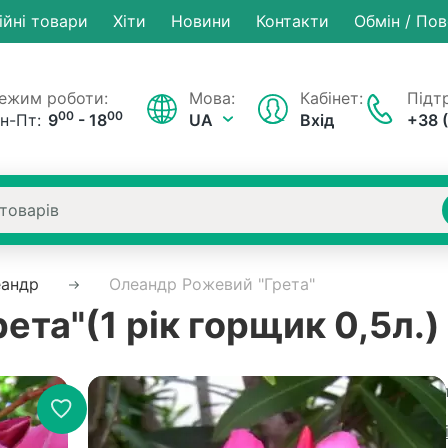
ійні товари
Хiти
Новини
Контакти
Обмін / По
ежим роботи:
Мова:
Кабінет:
Підтр
00
00
н-Пт:
9
- 18
UA
Вхід
+38 
еандр
Олеандр Рожевий "Грета"
та"(1 рік горщик 0,5л.)
В наявності
Артикул
Рейтинг:
0 в