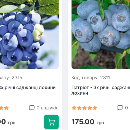
вару: 2315
Код товару: 2311
3х річні саджанці лохини
Патріот - 3х річні саджан
лохини
0 відгуків
0 
00
175.00
грн
грн