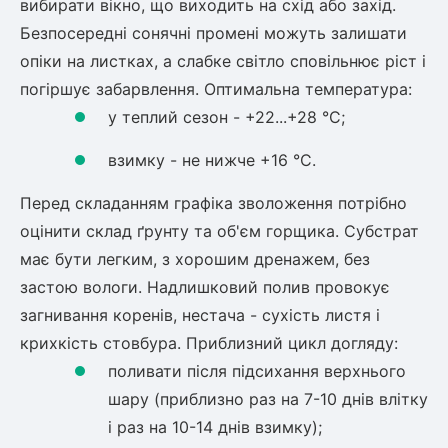
вибирати вікно, що виходить на схід або захід.
Безпосередні сонячні промені можуть залишати
опіки на листках, а слабке світло сповільнює ріст і
погіршує забарвлення. Оптимальна температура:
у теплий сезон - +22...+28 °C;
взимку - не нижче +16 °C.
Перед складанням графіка зволоження потрібно
оцінити склад ґрунту та об'єм горщика. Субстрат
має бути легким, з хорошим дренажем, без
застою вологи. Надлишковий полив провокує
загнивання коренів, нестача - сухість листя і
крихкість стовбура. Приблизний цикл догляду:
поливати після підсихання верхнього
шару (приблизно раз на 7-10 днів влітку
і раз на 10-14 днів взимку);