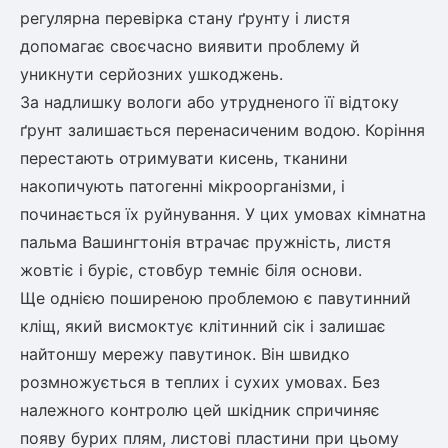
регулярна перевірка стану ґрунту і листя
допомагає своєчасно виявити проблему й
уникнути серйозних ушкоджень.
За надлишку вологи або утрудненого її відтоку
ґрунт залишається перенасиченим водою. Коріння
перестають отримувати кисень, тканини
накопичують патогенні мікроорганізми, і
починається їх руйнування. У цих умовах
кімнатна
пальма Вашингтонія
втрачає пружність, листя
жовтіє і буріє, стовбур темніє біля основи.
Ще однією поширеною проблемою є павутинний
кліщ, який висмоктує клітинний сік і залишає
найтоншу мережу павутинок. Він швидко
розмножується в теплих і сухих умовах. Без
належного контролю цей шкідник спричиняє
появу бурих плям, листові пластини при цьому