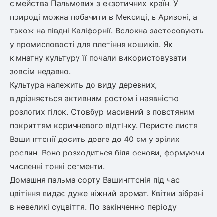
сімейства Пальмових з екзотичних країн. У
природі можна побачити в Мексиці, в Аризоні, а
також на півдні Каліфорнії. Волокна застосовують
у промисловості для плетіння кошиків. Як
кімнатну культуру її почали використовувати
зовсім недавно.
Культура належить до виду деревних,
відрізняється активним ростом і наявністю
розлогих гілок. Стовбур масивний з повстяним
покриттям коричневого відтінку. Перисте листя
Вашингтонії досить довге до 40 см у зрілих
рослин. Воно розходиться біля основи, формуючи
численні тонкі сегменти.
Домашня пальма сорту Вашингтонія під час
цвітіння видає дуже ніжний аромат. Квітки зібрані
в невеликі суцвіття. По закінченню періоду