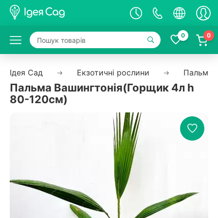
0
0
Ідея Сад
Екзотичні рослини
Пальма
Пальма Вашингтонія(Горщик 4л h
80-120см)