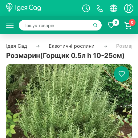
0
0
Ідея Сад
Екзотичні рослини
Розмари
Розмарин(Горщик 0.5л h 10-25см)