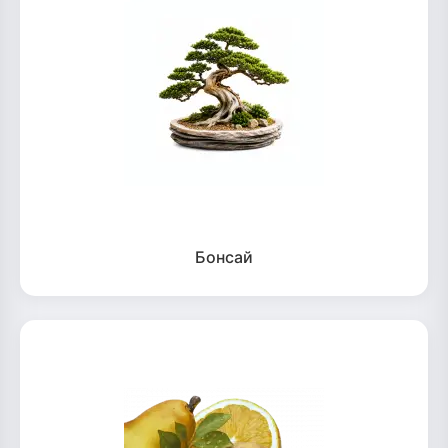
Бонсай