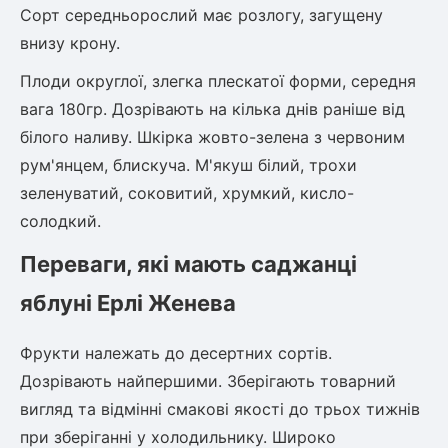
Шовковиця
Лавровишня
Сорт середньорослий має розлогу, загущену
Кизильник
внизу крону.
Бобовник (Жерновець)
Абрикос
Плоди округлої, злегка плескатої форми, середня
Калина
вага 180гр. Дозрівають на кілька днів раніше від
Піраканта
білого наливу. Шкірка жовто-зелена з червоним
Бузина
Обліпиха
рум'янцем, блискуча. М'якуш білий, трохи
Багаторічні рослини
зеленуватий, соковитий, хрумкий, кисло-
Кизил
солодкий.
Молодило (Кам'яні троянди)
М'ята
Переваги, які мають саджанці
Диплоидная слива
Лаванда
яблуні Ерлі Женева
Бамбук
Пряні трави
Азіатська груша
Фрукти належать до десертних сортів.
Очиток (седум)
Дозрівають найпершими. Зберігають товарний
Вівсяниця
Барвінок
вигляд та відмінні смакові якості до трьох тижнів
Чемерник (морозник)
при зберіганні у холодильнику. Широко