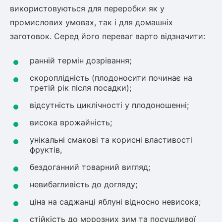
використовуються для переробки як у
Рослини що в'ються
промислових умовах, так і для домашніх
заготовок. Серед його переваг варто відзначити:
Гліцинія (Вістерія)
Жимолость декоративна
ранній термін дозрівання;
Плющ
Клематіс
скороплідність (плодоносити починає на
третій рік після посадки);
відсутність циклічності у плодоношенні;
висока врожайність;
унікальні смакові та корисні властивості
фруктів,
бездоганний товарний вигляд;
невибагливість до догляду;
ціна на саджанці яблуні відносно невисока;
стійкість до морозних зим та посушливої