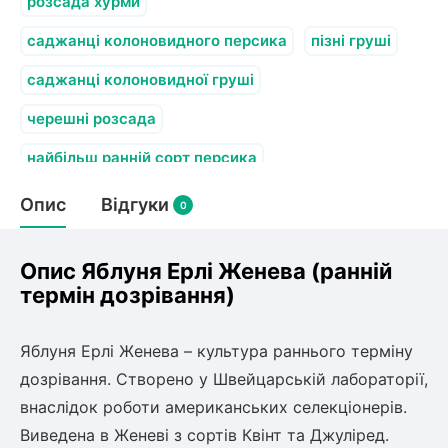
Слива
розсада хурми
Смородина
Кріплення агроволокна (агротканини)
Платан
Сітка затіняюча
саджанці колоновидного персика
Тамарикс
пізні груші
Оливкове Дерево
Персик
Агрус
саджанці колоновидної груші
Садова техніка
Декоративні кущі
Мирт
черешні розсада
Рубальні машини
Інжирний персик
Пієріс Японський
Виноград
Граблі тракторні
найбільш ранній сорт персика
Рододендрон
Мушмула
Картоплесаджалки
Бересклет
Нектарин
Актинідія
Опис
Картоплекопалки
Відгуки
0
Вейгела
Сажалки для чеснока
Барбарис
Роторні косарки
Пухироплідник
Алича
Ірга
Опис Яблуня Ерлі Женева (ранній
Навантажувачі
Спірея
термін дозрівання)
Азалія
Айва
Ківі
Дерен
Яблуня Ерлі Женева – культура раннього терміну
Штамбові троянди
дозрівання. Створено у Швейцарській лабораторії,
Бузок
Хурма
внаслідок роботи американських селекціонерів.
Жасмин (Чубушник)
Виведена в Женеві з сортів Квінт та Джуліред.
Будлея