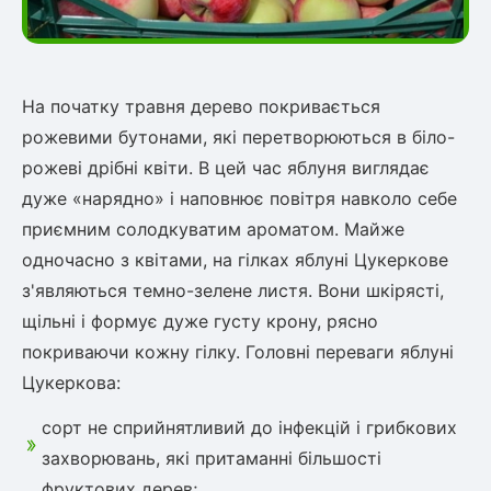
На початку травня дерево покривається
рожевими бутонами, які перетворюються в біло-
рожеві дрібні квіти. В цей час яблуня виглядає
дуже «нарядно» і наповнює повітря навколо себе
приємним солодкуватим ароматом. Майже
одночасно з квітами, на гілках яблуні Цукеркове
з'являються темно-зелене листя. Вони шкірясті,
щільні і формує дуже густу крону, рясно
покриваючи кожну гілку. Головні переваги яблуні
Цукеркова:
сорт не сприйнятливий до інфекцій і грибкових
захворювань, які притаманні більшості
фруктових дерев;