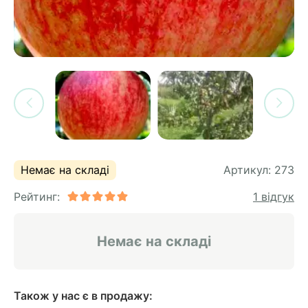
си
и
горіх
я лохини
і
у
их
лина
сових
иках
ди
во
ей
ни
Немає на складі
Артикул:
273
ий
Рейтинг:
1 відгук
ульчування
рева
ар
Немає на складі
а
Також у нас є в продажу: