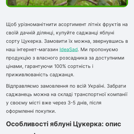
ться
ія)
Щоб урізноманітнити асортимент літніх фруктів на
оративна
своїй дачній ділянці, купуйте саджанці яблуні
сорту Цукерка. Замовити їх можна, звернувшись в
наш інтернет-магазин
IdeaSad
. Ми пропонуємо
продукцію з власного розсадника за доступними
цінами, гарантуючи 100% сортність і
приживлюваність саджанця.
Відправляємо замовлення по всій Україні. Забрати
саджанець можна на складі транспортної компанії
у своєму місті вже через 3-5 днів, після
оформленні покупки.
Особливості яблуні Цукерка: опис