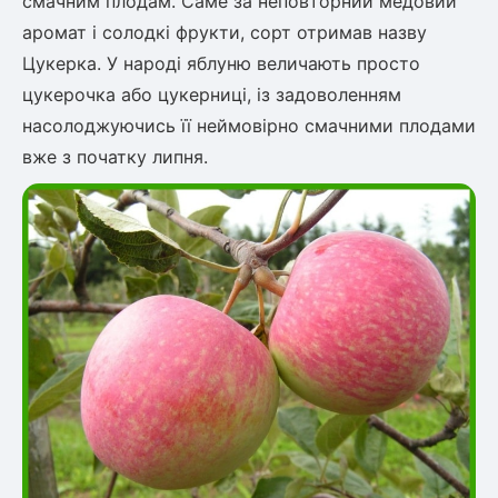
смачним плодам. Саме за неповторний медовий
аромат і солодкі фрукти, сорт отримав назву
Цукерка. У народі яблуню величають просто
овець)
цукерочка або цукерниці, із задоволенням
насолоджуючись її неймовірно смачними плодами
вже з початку липня.
лини
яні троянди)
ива
а
зник)