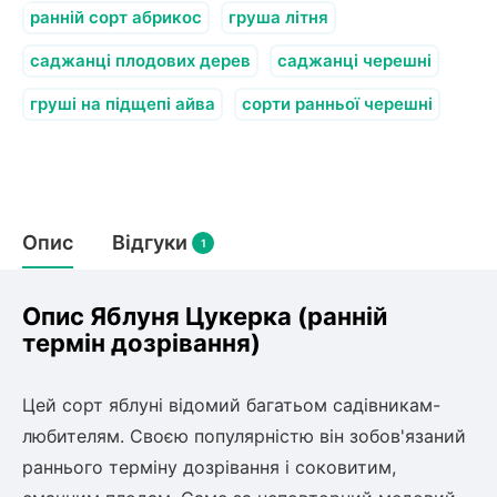
олокна (агротканини)
ранній сорт абрикос
груша літня
во
саджанці плодових дерев
саджанці черешні
груші на підщепі айва
сорти ранньої черешні
щі
и
к
ий
і
лки
ки
Опис
Відгуки
1
снока
и
Опис Яблуня Цукерка (ранній
термін дозрівання)
нди
Цей сорт яблуні відомий багатьом садівникам-
любителям. Своєю популярністю він зобов'язаний
ник)
раннього терміну дозрівання і соковитим,