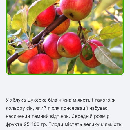
У яблука Цукерка біла ніжна м'якоть і такого ж
кольору сік, який після консервації набуває
насичений темний відтінок. Середній розмір
фрукта 95-100 гр. Плоди містять велику кількість