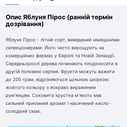
Слива
Смородина
Кріплення агроволокна (агротканини)
Платан
Сітка затіняюча
Тамарикс
Оливкове Дерево
Опис Яблуня Пірос (ранній термін
Персик
Агрус
дозрівання)
Садова техніка
Декоративні кущі
Мирт
Рубальні машини
Інжирний персик
Пієріс Японський
Виноград
Яблуня Пірос - літній сорт, виведений німецькими
Граблі тракторні
Рододендрон
селекціонерами. Його часто вирощують на
Мушмула
Картоплесаджалки
Бересклет
комерційних фермах у Європі та Новій Зеландії.
Нектарин
Актинідія
Картоплекопалки
Вейгела
Середньорослі дерева починають плодоносити в
Сажалки для чеснока
Барбарис
другій половині серпня. Фрукти можуть важити
Роторні косарки
Пухироплідник
Алича
Ірга
Навантажувачі
до 200 грам, відрізняються щільною шкіркою
Спірея
жовтого кольору з яскраво вираженим
Азалія
Айва
Ківі
Дерен
рум'янцем. Соковита хрустка м'якоть має
Штамбові троянди
сильний приємний аромат і насичений кисло-
Бузок
Хурма
солодкий смак.
Жасмин (Чубушник)
Будлея