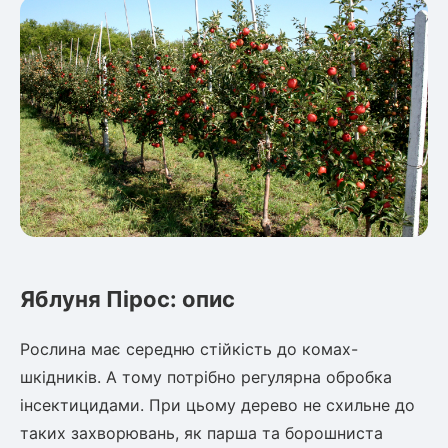
Шовковиця
Лавровишня
Кизильник
Бобовник (Жерновець)
Абрикос
Калина
Піраканта
Бузина
Обліпиха
Багаторічні рослини
Кизил
Молодило (Кам'яні троянди)
М'ята
Диплоидная слива
Лаванда
Яблуня Пірос: опис
Бамбук
Пряні трави
Азіатська груша
Рослина має середню стійкість до комах-
Очиток (седум)
шкідників. А тому потрібно регулярна обробка
Вівсяниця
інсектицидами. При цьому дерево не схильне до
Барвінок
Чемерник (морозник)
таких захворювань, як парша та борошниста