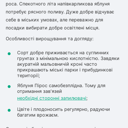
роса. Спекотного літа напівкарликова яблуня
Рослини що в'ються
потребує рясного поливу. Дуже добре відчуває
себе в міських умовах, але переважно для
Гліцинія (Вістерія)
посадки вибирати добре освітлені місця.
Жимолость декоративна
Плющ
Особливості вирощування та догляду:
Клематіс
Сорт добре приживається на суглинних
грунтах з мінімальною кислотністю. Завдяки
акуратній мальовничій кроні часто
прикрашають міські парки і прибудинкові
території;
Яблуня Пірос самобезплідна. Тому для
отримання зав'язей
необхідні сторонні запилювачі
;
Цвіте і плодоносить регулярно, радуючи
багатим врожаєм.