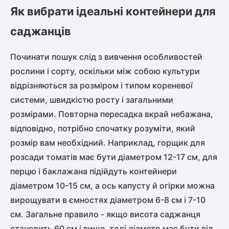
Як вибрати ідеальні контейнери для
саджанців
Починати пошук слід з вивчення особливостей
рослини і сорту, оскільки між собою культури
відрізняються за розміром і типом кореневої
системи, швидкістю росту і загальними
розмірами. Повторна пересадка вкрай небажана,
відповідно, потрібно спочатку розуміти, який
розмір вам необхідний. Наприклад, горщик для
розсади томатів має бути діаметром 12-17 см, для
перцю і баклажана підійдуть контейнери
діаметром 10-15 см, а ось капусту й огірки можна
вирощувати в ємностях діаметром 6-8 см і 7-10
см. Загальне правило - якщо висота саджанця
становить 60 см і вище, тоді діаметр має бути від