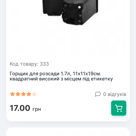
Рослини що в'ються
Гліцинія (Вістерія)
Жимолость декоративна
Плющ
Клематіс
Код товару: 333
Горщик для розсади 1.7л, 11х11х19см.
квадратний високий з місцем під етикетку
0 відгуків
17.00
грн