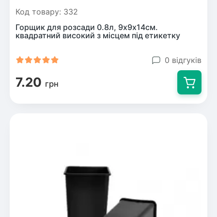
Шовковиця
Лавровишня
Код товару: 332
Кизильник
Горщик для розсади 0.8л, 9х9х14см.
Бобовник (Жерновець)
квадратний високий з місцем під етикетку
Абрикос
Калина
Піраканта
0 відгуків
Бузина
Обліпиха
7.20
грн
Багаторічні рослини
Кизил
Молодило (Кам'яні троянди)
М'ята
Диплоидная слива
Лаванда
Бамбук
Пряні трави
Азіатська груша
Очиток (седум)
Вівсяниця
Барвінок
Чемерник (морозник)