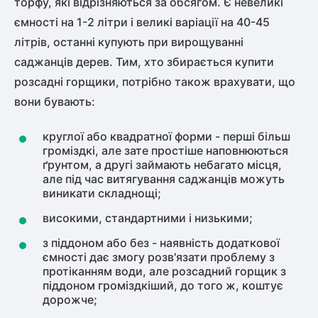
торфу, які відрізняються за обсягом. Є невеликі
ємності на 1-2 літри і великі варіації на 40-45
літрів, останні купують при вирощуванні
саджанців дерев. Тим, хто збирається купити
розсадні горщики, потрібно також врахувати, що
вони бувають:
круглої або квадратної форми - перші більш
громіздкі, але зате простіше наповнюються
ґрунтом, а другі займають небагато місця,
але під час витягування саджанців можуть
виникати складнощі;
високими, стандартними і низькими;
з піддоном або без - наявність додаткової
ємності дає змогу розв'язати проблему з
протіканням води, але розсадний горщик з
піддоном громіздкіший, до того ж, коштує
дорожче;