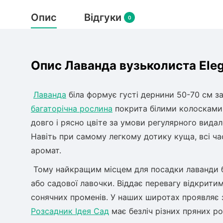
Опис
Відгуки
0
Опис Лаванда вузьколиста Ele
Лаванда
біла формує густі дернини 50-70 см за
багаторічна рослина
покрита білими колосками,
довго і рясно цвіте за умови регулярного видале
Навіть при самому легкому дотику куща, всі ч
аромат.
Тому найкращим місцем для посадки лаванди буд
або садової лавочки. Віддає перевагу відкрити
сонячних променів. У наших широтах проявляє зи
Розсадник Ідея Сад
має безліч різних пряних ро