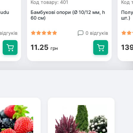
Код товару: 401
Код 
Wudu
Бамбукові опори (Ø 10/12 мм, h
Полу
60 см)
шт.)
відгуків
0 відгуків
11.25
13
грн