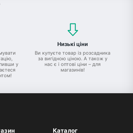
?
Низькі ціни
мувати
Ви купуєте товар із розсадника
ацію,
за вигідною ціною. А також у
упивши у
нас є і оптові ціни – для
шаєтеся
магазинів!
нтом!
газин
Каталог