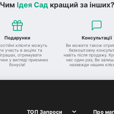
Чим
Ідея Сад
кращий за інших
Подарунки
Консультації
постійні клієнти можуть
Ви можете також отри
ти участь в акціях та
безкоштовну консульт
іграшах, отримувати
навіть після продажу. К
нки у вигляді приємних
нас один раз, Ви зали
бонусів!
назавжди нашим кліє
ТОП Запроси
Про ма