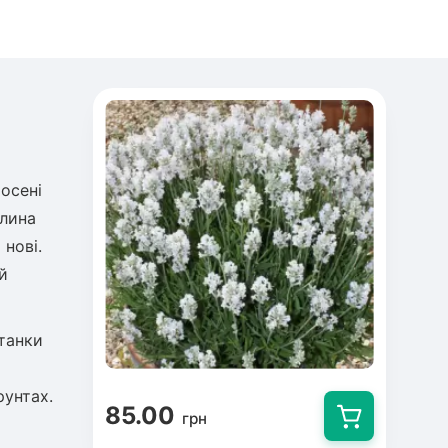
 осені
слина
 нові.
й
ьтанки
рунтах.
85.00
грн