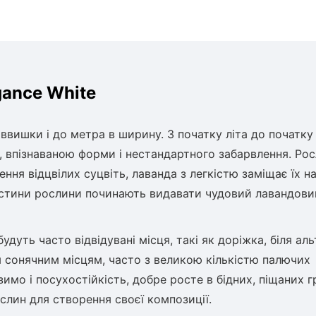
gance White
ввишки і до метра в ширину. З початку літа до початку
 впізнаваною форми і нестандартного забарвлення. Ро
ння відцвілих суцвіть, лаванда з легкістю заміщає їх на
астини рослини починають видавати чудовий лавандови
уть часто відвідувані місця, такі як доріжка, біля ал
м сонячним місцям, часто з великою кількістю палючих
мо і посухостійкість, добре росте в бідних, піщаних г
слин для створення своєї композиції.