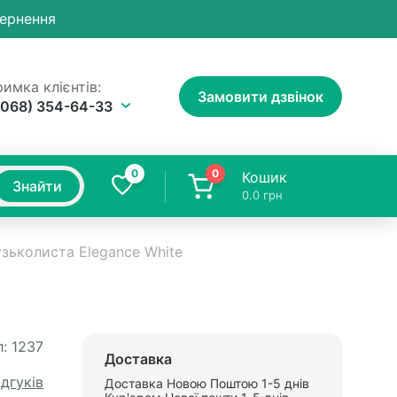
вернення
имка клієнтів:
Замовити дзвінок
(068) 354-64-33
0
0
Кошик
Знайти
0.0
грн
зьколиста Elegance White
:
1237
Доставка
ідгуків
Доставка Новою Поштою 1-5 днів