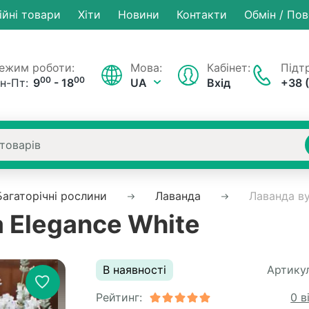
ійні товари
Хiти
Новини
Контакти
Обмін / По
ежим роботи:
Мова:
Кабінет:
Підтр
00
00
н-Пт:
9
- 18
UA
Вхід
+38 
Багаторічні рослини
Лаванда
Лаванда ву
 Elegance White
В наявності
Артикул
Рейтинг:
0 в