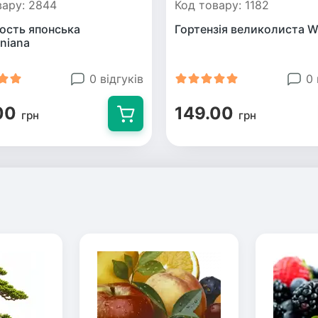
вару: 2844
Код товару: 1182
сть японська
Гортензія великолиста 
niana
0 відгуків
0 
00
149.00
грн
грн