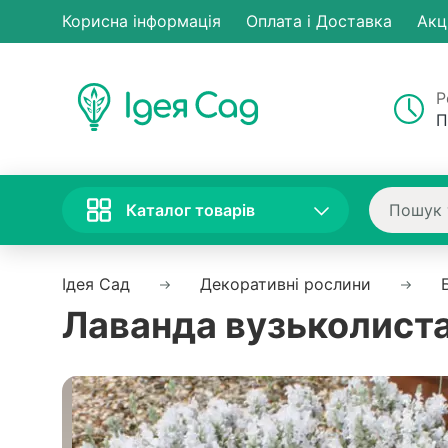
Корисна інформація
Оплата і Доставка
Акц
Р
П
Каталог товарів
Ідея Сад
Декоративні рослини
Лаванда вузьколиста