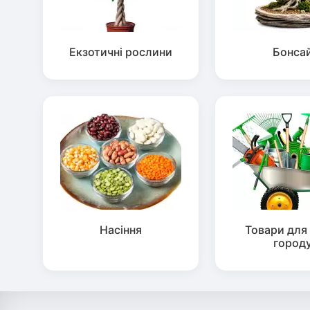
Екзотичні рослини
Бонса
Насіння
Товари для 
город