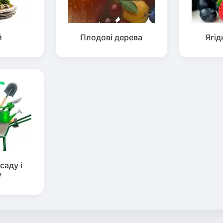
й
Плодові дерева
Ягід
саду і
у