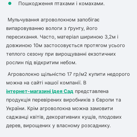
Шовковиця
Пошкодження птахами і комахами.
Лавровишня
Кизильник
Бобовник (Жерновець)
Мульчування агроволокном запобігає
Абрикос
Калина
випаровуванню вологи з ґрунту, його
Піраканта
пересихання. Часто, матеріал шириною 3,2м і
Бузина
Обліпиха
довжиною 10м застосовується протягом усього
теплого сезону при вирощуванні екзотичних
Багаторічні рослини
Кизил
рослин під відкритим небом.
Молодило (Кам'яні троянди)
Агроволокно щільністю 17 гр/м2 купити недорого
М'ята
Диплоидная слива
можна на сайті нашої компанії. В
Лаванда
інтернет-магазині Ідея Сад
представлена
Бамбук
продукція перевірених виробників з Європи та
Пряні трави
Азіатська груша
України. Крім агроволокна можна замовити
Очиток (седум)
Вівсяниця
саджанці квітів, декоративних кущів, плодових
Барвінок
дерев, вирощених у власному розсаднику.
Чемерник (морозник)