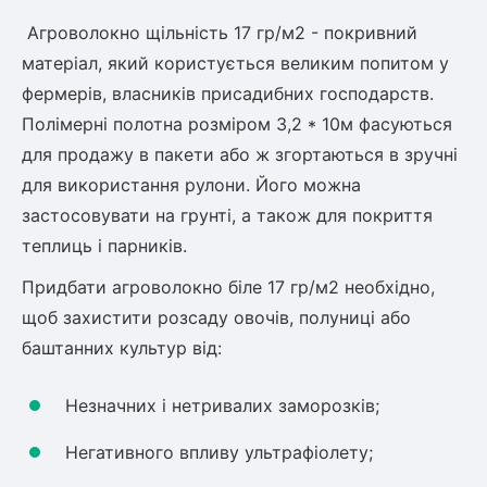
Слива
Смородина
Кріплення агроволокна (агротканини)
Платан
Агроволокно щільність 17 гр/м2 - покривний
Сітка затіняюча
Тамарикс
Оливкове Дерево
матеріал, який користується великим попитом у
Персик
Агрус
фермерів, власників присадибних господарств.
Садова техніка
Декоративні кущі
Мирт
Полімерні полотна розміром 3,2 * 10м фасуються
Рубальні машини
Інжирний персик
Пієріс Японський
Виноград
для продажу в пакети або ж згортаються в зручні
Граблі тракторні
Рододендрон
для використання рулони. Його можна
Мушмула
Картоплесаджалки
Бересклет
Нектарин
застосовувати на грунті, а також для покриття
Актинідія
Картоплекопалки
Вейгела
теплиць і парників.
Сажалки для чеснока
Барбарис
Роторні косарки
Пухироплідник
Алича
Придбати агроволокно біле 17 гр/м2 необхідно,
Ірга
Навантажувачі
Спірея
щоб захистити розсаду овочів, полуниці або
Азалія
баштанних культур від:
Айва
Ківі
Дерен
Штамбові троянди
Незначних і нетривалих заморозків;
Бузок
Хурма
Жасмин (Чубушник)
Негативного впливу ультрафіолету;
Будлея