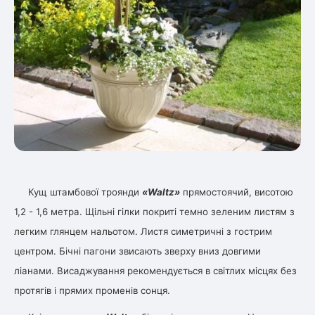
Кущ штамбової троянди
«Waltz»
прямостоячий, висотою
1,2 - 1,6 метра. Щільні гілки покриті темно зеленим листям з
легким глянцем нальотом. Листя симетричні з гострим
центром. Бічні пагони звисають зверху вниз довгими
ліанами. Висаджування рекомендується в світлих місцях без
протягів і прямих променів сонця.