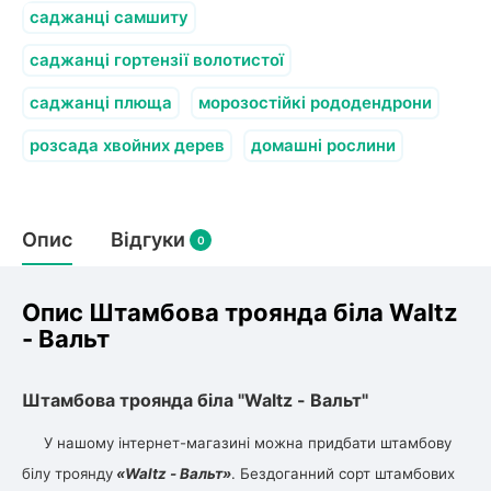
саджанці самшиту
саджанці гортензії волотистої
саджанці плюща
морозостійкі рододендрони
розсада хвойних дерев
домашні рослини
Опис
Відгуки
0
Опис Штамбова троянда біла Waltz
- Вальт
Штамбова троянда біла "Waltz - Вальт"
У нашому інтернет-магазині можна придбати штамбову
білу троянду
«Waltz - Вальт»
. Бездоганний сорт штамбових