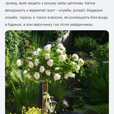
троянд, який зводить з розуму своїм цвітінням. Квітка
висаджують у відкритий грунт - клумби, розарії, бордюрні
клумби, тераси; а також в вазони, які розміщують біля входу
в будинок, в зоні відпочинку і на літніх майданчиках.