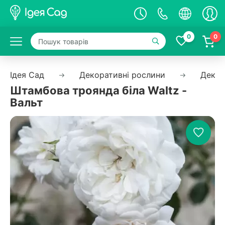
0
0
Ідея Сад
Декоративні рослини
Декор
Штамбова троянда біла Waltz -
Вальт