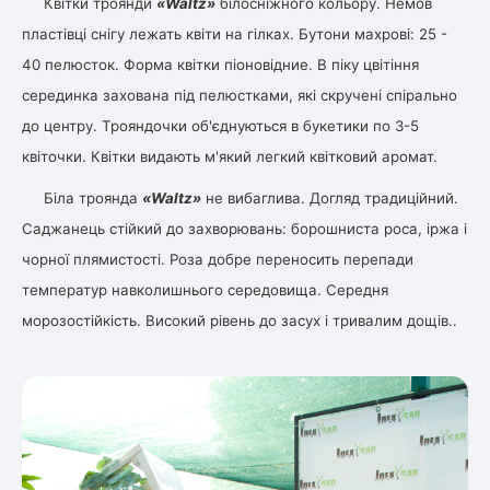
Квітки троянди
«Waltz»
білосніжного кольору. Немов
пластівці снігу лежать квіти на гілках. Бутони махрові: 25 -
40 пелюсток. Форма квітки піоновідние. В піку цвітіння
серединка захована під пелюстками, які скручені спірально
до центру. Трояндочки об'єднуються в букетики по 3-5
квіточки. Квітки видають м'який легкий квітковий аромат.
Біла троянда
«Waltz»
не вибаглива. Догляд традиційний.
Саджанець стійкий до захворювань: борошниста роса, іржа і
чорної плямистості. Роза добре переносить перепади
температур навколишнього середовища. Середня
морозостійкість. Високий рівень до засух і тривалим дощів..