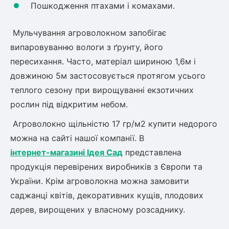
Шовковиця
Пошкодження птахами і комахами.
Лавровишня
Кизильник
Бобовник (Жерновець)
Мульчування агроволокном запобігає
Абрикос
Калина
випаровуванню вологи з ґрунту, його
Піраканта
пересихання. Часто, матеріал шириною
1,6
м і
Бузина
Обліпиха
довжиною 5м застосовується протягом усього
теплого сезону при вирощуванні екзотичних
Багаторічні рослини
Кизил
рослин під відкритим небом.
Молодило (Кам'яні троянди)
Агроволокно щільністю 17 гр/м2 купити недорого
М'ята
Диплоидная слива
можна на сайті нашої компанії. В
Лаванда
інтернет-магазині Ідея Сад
представлена
Бамбук
продукція перевірених виробників з Європи та
Пряні трави
Азіатська груша
України. Крім агроволокна можна замовити
Очиток (седум)
Вівсяниця
саджанці квітів, декоративних кущів, плодових
Барвінок
дерев, вирощених у власному розсаднику.
Чемерник (морозник)