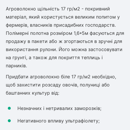
Слива
Смородина
Кріплення агроволокна (агротканини)
Платан
Агроволокно щільність 17 гр/м2 - покривний
Сітка затіняюча
Тамарикс
Оливкове Дерево
матеріал, який користується великим попитом у
Персик
Агрус
фермерів, власників присадибних господарств.
Садова техніка
Декоративні кущі
Мирт
Полімерні полотна розміром 1,6*5м фасуються для
Рубальні машини
Інжирний персик
Пієріс Японський
Виноград
продажу в пакети або ж згортаються в зручні для
Граблі тракторні
Рододендрон
використання рулони. Його можна застосовувати
Мушмула
Картоплесаджалки
Бересклет
Нектарин
на грунті, а також для покриття теплиць і
Актинідія
Картоплекопалки
Вейгела
парників.
Сажалки для чеснока
Барбарис
Роторні косарки
Пухироплідник
Алича
Придбати агроволокно біле 17 гр/м2 необхідно,
Ірга
Навантажувачі
Спірея
щоб захистити розсаду овочів, полуниці або
Азалія
баштанних культур від:
Айва
Ківі
Дерен
Штамбові троянди
Незначних і нетривалих заморозків;
Бузок
Хурма
Жасмин (Чубушник)
Негативного впливу ультрафіолету;
Будлея