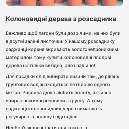
Колоновидні дерева з розсадника
Важливо щоб пагони були дозрілими, на них були
відсутні зелені листочки. У нашому розсаднику
саджанці кореня вкривають вологонепроникним
матеріалом тому купити колоновидні плодові
дерева не тільки вигідно, але і надійно!
Для посадки слід вибирати низини там, де рівень
грунтових вод знаходиться не глибше одного
метра. Рослина дуже любить вологу, активно
вбирає поживні речовини з грунту. А тому
саджанці колоновидних дерев вимагають
регулярного поливу і підгодівлі.
Необов'язково копати для кожного