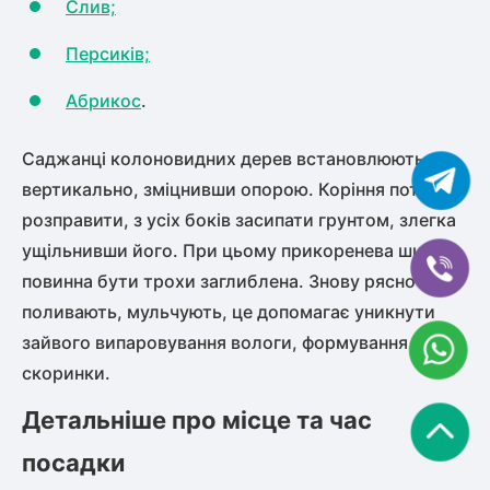
Слив;
Персиків;
Абрикос
.
Саджанці колоновидних дерев встановлюють
вертикально, зміцнивши опорою. Коріння потрібно
розправити, з усіх боків засипати грунтом, злегка
ущільнивши його. При цьому прикоренева шийка
повинна бути трохи заглиблена. Знову рясно
поливають, мульчують, це допомагає уникнути
зайвого випаровування вологи, формування сухої
скоринки.
Детальніше про місце та час
посадки