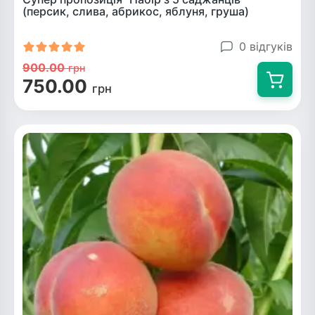
(персик, слива, абрикос, яблуня, груша)
0 відгуків
900.00
грн
750.00
грн