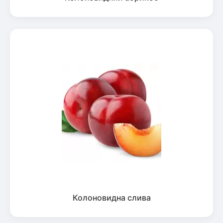
Рослини що в'ються
Гліцинія (Вістерія)
Жимолость декоративна
Плющ
Клематіс
Колоновидна слива