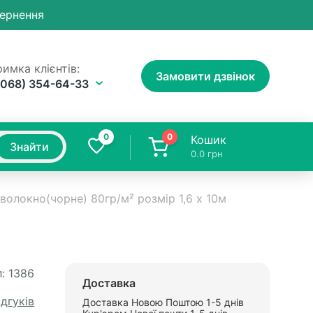
вернення
имка клієнтів:
Замовити дзвінок
(068) 354-64-33
0
0
Кошик
Знайти
0.0
грн
волокно(чорне) 80гр/м² розмір 1,6 x 10м
:
1386
Доставка
ідгуків
Доставка Новою Поштою 1-5 днів