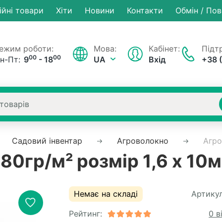
ійні товари
Хiти
Новини
Контакти
Обмін / По
ежим роботи:
Мова:
Кабінет:
Підтр
00
00
н-Пт:
9
- 18
UA
Вхід
+38 
Садовий інвентар
Агроволокно
Агро
80гр/м² розмір 1,6 x 10м
Немає на складі
Артикул
Рейтинг:
0 в