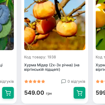
Код товару: 1938
Код 
ці
Хурма Мідер (2х-3х річна) (на
Хурм
віргінській підщепі)
віргі
відгуків
0 відгуків
549.00
59
грн