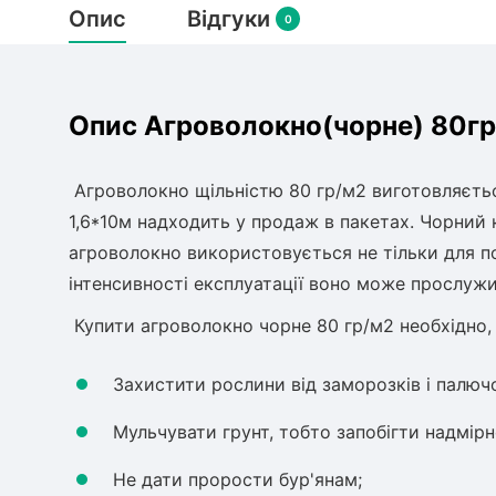
Опис
Відгуки
0
Опис Агроволокно(чорне) 80гр/
Агроволокно щільністю 80 гр/м2 виготовляєтьс
1,6*10м надходить у продаж в пакетах. Чорний к
агроволокно використовується не тільки для по
інтенсивності експлуатації воно може прослужи
Купити агроволокно чорне 80 гр/м2 необхідно,
Захистити рослини від заморозків і палюч
Мульчувати грунт, тобто запобігти надмір
Не дати прорости бур'янам;