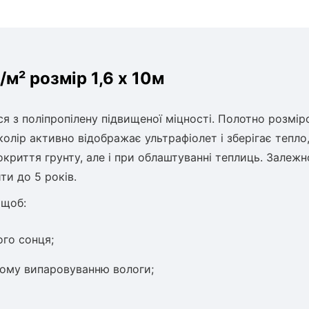
м² розмір 1,6 x 10м
я з поліпропілену підвищеної міцності. Полотно розмір
олір активно відображає ультрафіолет і зберігає тепло
криття грунту, але і при облаштуванні теплиць. Залежн
ти до 5 років.
 щоб:
ого сонця;
ному випаровуванню вологи;