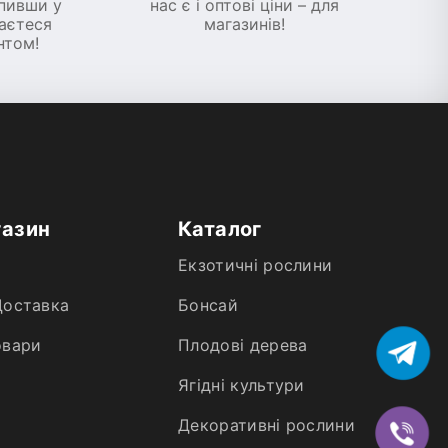
упивши у
нас є і оптові ціни – для
шаєтеся
магазинів!
нтом!
газин
Каталог
Екзотичні рослини
Доставка
Бонсай
овари
Плодові дерева
Ягідні культури
Декоративні рослини