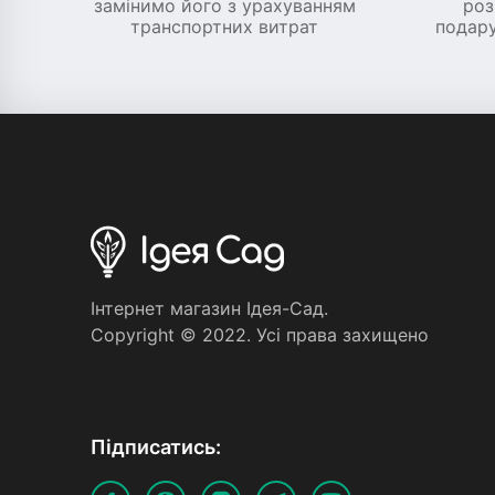
замінимо його з урахуванням
роз
транспортних витрат
подару
Iнтернет магазин Iдея-Сад.
Copyright © 2022. Усi права захищено
Пiдписатись: