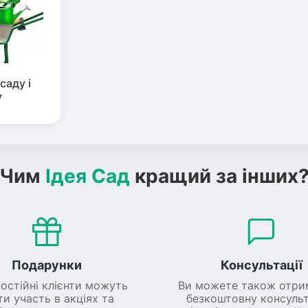
саду і
у
Чим
Ідея Сад
кращий за інших
Подарунки
Консультації
постійні клієнти можуть
Ви можете також отри
ти участь в акціях та
безкоштовну консульт