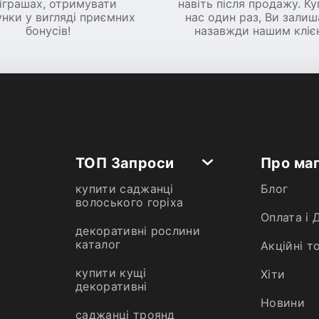
іграшах, отримувати
навіть після продажу. К
нки у вигляді приємних
нас один раз, Ви зали
бонусів!
назавжди нашим кліє
ТОП Запроси
Про ма
купити саджанці
Блог
волоського горіха
Оплата і 
декоративні рослини
каталог
Акційні т
купити кущі
Хiти
декоративні
Новини
саджанці троянд