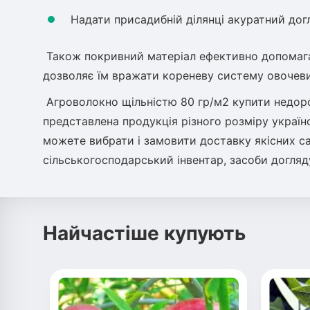
Надати присадибній ділянці акуратний дог
Також покривний матеріал ефективно допомага
дозволяє їм вражати кореневу систему овочеви
Агроволокно щільністю 80 гр/м2 купити недо
представлена продукція різного розміру українс
можете вибрати і замовити доставку якісних с
сільськогосподарський інвентар, засоби догляд
Найчастіше купують