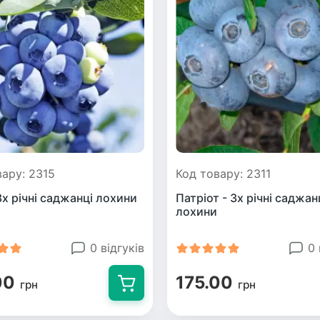
вару: 2315
Код товару: 2311
3х річні саджанці лохини
Патріот - 3х річні саджан
лохини
0 відгуків
0 
00
175.00
грн
грн