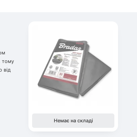
ом
, тому
о від
Немає на складі