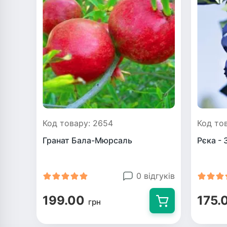
Код товару: 2654
Код то
Гранат Бала-Мюрсаль
Рєка - 
0 відгуків
199.00
175.
грн