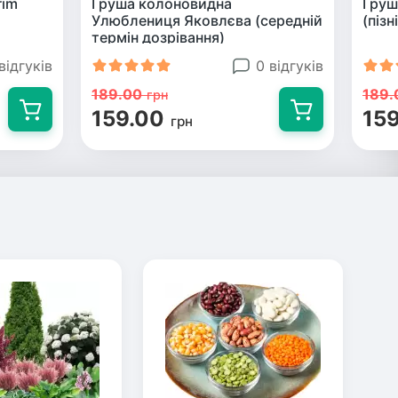
rim
Груша колоновидна
Груш
Улюблениця Яковлєва (середній
(пізн
термін дозрівання)
відгуків
0 відгуків
189.00
189.
грн
159.00
15
грн