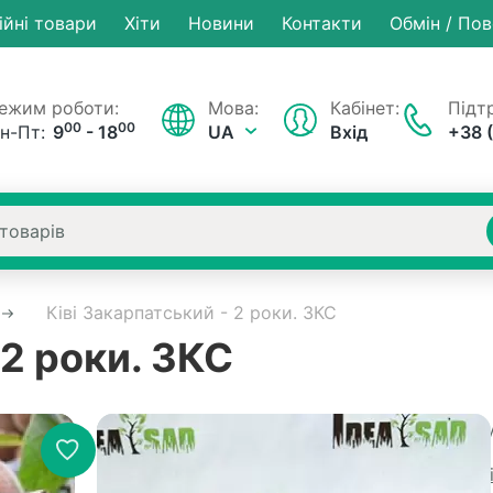
ійні товари
Хiти
Новини
Контакти
Обмін / По
ежим роботи:
Мова:
Кабінет:
Підтр
00
00
н-Пт:
9
- 18
UA
Вхід
+38 
Ківі Закарпатський - 2 роки. ЗКС
 2 роки. ЗКС
Немає на складі
Артику
Рейтинг:
0 в