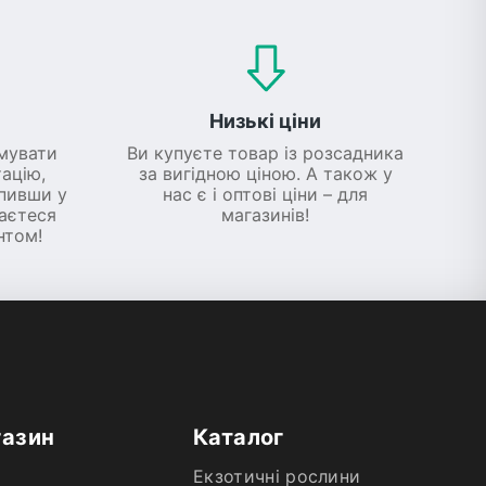
Низькі ціни
мувати
Ви купуєте товар із розсадника
ацію,
за вигідною ціною. А також у
упивши у
нас є і оптові ціни – для
шаєтеся
магазинів!
нтом!
газин
Каталог
Екзотичні рослини