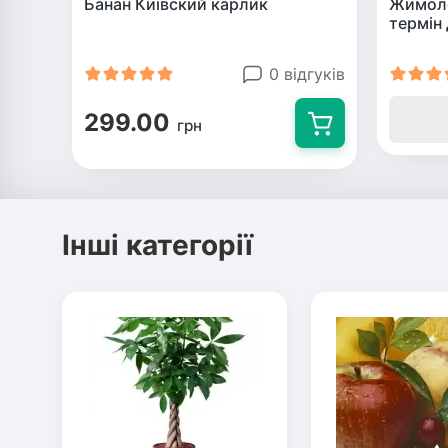
Банан Київский карлик
Жимоло
термін 
0 відгуків
299.00
грн
Інші категорії