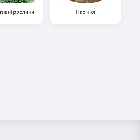
тивні рослини
Насіння
?