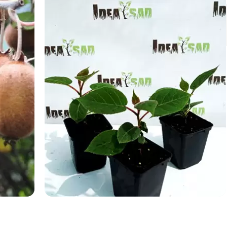
Немає на складі
Також у нас є в продажу:
саджанець смородини
саджанець ожини
сорти ожини безколючкової
саджанець обліпихи
саджанці брусниці
саджанці ягідних культур