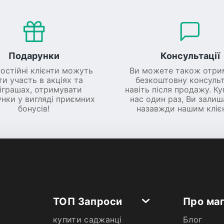
Подарунки
Консультації
постійні клієнти можуть
Ви можете також отри
ти участь в акціях та
безкоштовну консульт
іграшах, отримувати
навіть після продажу. К
нки у вигляді приємних
нас один раз, Ви зали
бонусів!
назавжди нашим кліє
ТОП Запроси
Про ма
купити саджанці
Блог