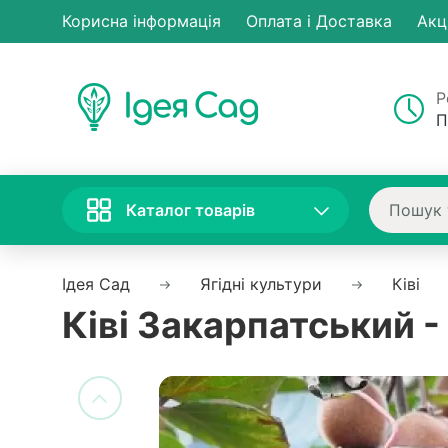
Корисна інформація
Оплата і Доставка
Акц
Р
П
Каталог товарів
Ідея Сад
Ягідні культури
Ківі
Ківі Закарпатський -