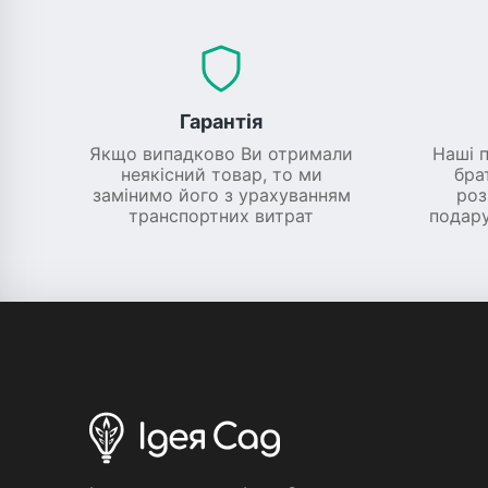
Гарантія
Якщо випадково Ви отримали
Наші 
неякісний товар, то ми
бра
замінимо його з урахуванням
роз
транспортних витрат
подару