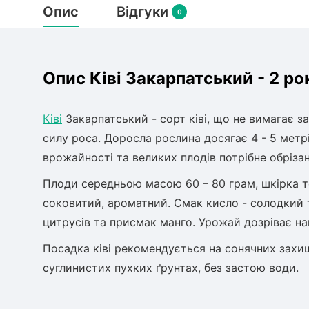
Опис
Відгуки
0
Опис Ківі Закарпатський - 2 ро
Ківі
Закарпатський - сорт ківі, що не вимагає з
силу роса. Доросла рослина досягає 4 - 5 метр
врожайності та великих плодів потрібне обрізан
Плоди середньою масою 60 – 80 грам, шкірка т
соковитий, ароматний. Смак кисло - солодкий т
цитрусів та присмак манго. Урожай дозріває на
Посадка ківі рекомендується на сонячних захищ
суглинистих пухких ґрунтах, без застою води.