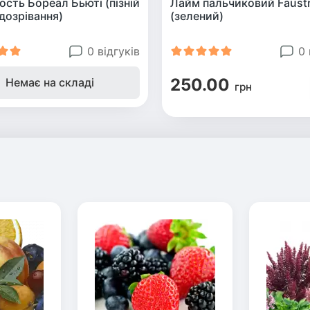
сть Бореал Бьюті (пізній
Лайм пальчиковий Faust
дозрівання)
(зелений)
0 відгуків
0 
250.00
Немає на складі
грн