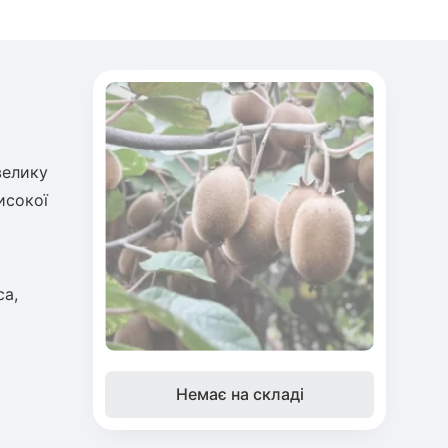
велику
исокої
са,
Немає на складі