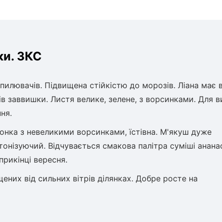
ки. ЗКС
апилювачів. Підвищена стійкістю до морозів. Ліана має 
ів заввишки. Листя велике, зелене, з ворсинками. Для в
ня.
онка з невеликими ворсинками, їстівна. М'якуш дуже
онізуючий. Відчувається смакова палітра суміші анана
прикінці вересня.
ених від сильних вітрів ділянках. Добре росте на