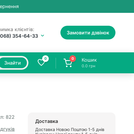
вернення
имка клієнтів:
Замовити дзвінок
(068) 354-64-33
0
0
Кошик
Знайти
0.0
грн
л:
822
Доставка
ідгуків
Доставка Новою Поштою 1-5 днів