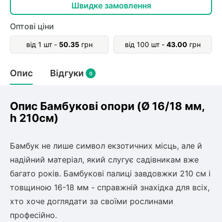
олокна (агротканини)
Швидке замовлення
во
Оптові ціни
від 1 шт -
50.35
грн
від 100 шт -
43.00
грн
щі
и
к
ий
Опис
Відгуки
0
і
лки
ки
Опис Бамбукові опори (Ø 16/18 мм,
снока
h 210см)
и
Бамбук не лише символ екзотичних місць, але й
надійний матеріал, який слугує садівникам вже
багато років. Бамбукові палиці завдовжки 210 см і
нди
товщиною 16-18 мм - справжній знахідка для всіх,
хто хоче доглядати за своїми рослинами
ник)
професійно.