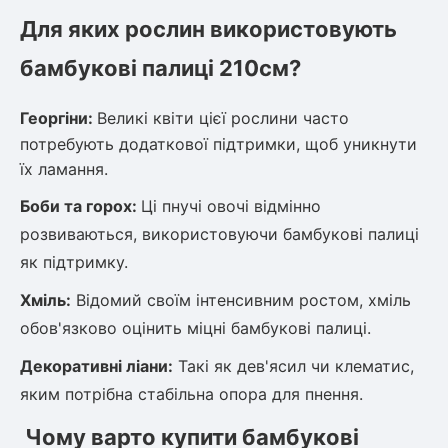
Для яких рослин використовують
овець)
бамбукові палиці 210см?
Георгіни:
Великі квіти цієї рослини часто
потребують додаткової підтримки, щоб уникнути
їх ламання.
лини
Боби та горох:
Ці пнучі овочі відмінно
яні троянди)
розвиваються, використовуючи бамбукові палиці
як підтримку.
ива
Хміль:
Відомий своїм інтенсивним ростом, хміль
обов'язково оцінить міцні бамбукові палиці.
а
Декоративні ліани:
Такі як дев'ясил чи клематис,
яким потрібна стабільна опора для пнення.
зник)
Чому варто купити бамбукові