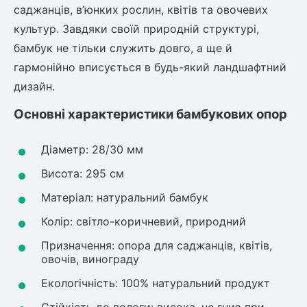
саджанців, в’юнких рослин, квітів та овочевих
культур. Завдяки своїй природній структурі,
овець)
бамбук не тільки служить довго, а ще й
гармонійно вписується в будь-який ландшафтний
дизайн.
Основні характеристики бамбукових опор
лини
Діаметр: 28/30 мм
яні троянди)
Висота: 295 см
ива
Матеріал: натуральний бамбук
Колір: світло-коричневий, природний
а
Призначення: опора для саджанців, квітів,
овочів, винограду
Екологічність: 100% натуральний продукт
зник)