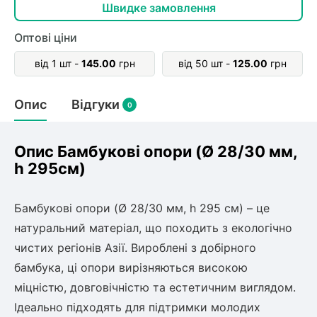
олокна (агротканини)
Швидке замовлення
во
Оптові ціни
від 1 шт -
145.00
грн
від 50 шт -
125.00
грн
щі
и
к
ий
Опис
Відгуки
0
і
лки
ки
Опис Бамбукові опори (Ø 28/30 мм,
снока
h 295см)
и
Бамбукові опори (Ø 28/30 мм, h 295 см) – це
натуральний матеріал, що походить з екологічно
чистих регіонів Азії. Вироблені з добірного
нди
бамбука, ці опори вирізняються високою
міцністю, довговічністю та естетичним виглядом.
ник)
Ідеально підходять для підтримки молодих