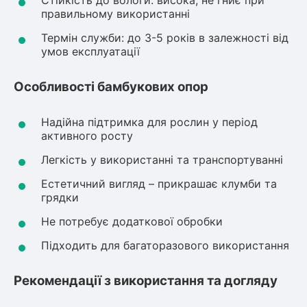
Стійкість до вологи: висока, не гниє при
правильному використанні
ться
Термін служби: до 3-5 років в залежності від
умов експлуатації
ія)
оративна
Особливості бамбукових опор
Надійна підтримка для рослин у період
активного росту
Легкість у використанні та транспортуванні
Естетичний вигляд – прикрашає клумби та
грядки
Не потребує додаткової обробки
Підходить для багаторазового використання
Рекомендації з використання та догляду