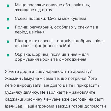
Місце посадки: сонячне або напівтінь,
захищене від вітру
Схема посадки: 1,5–2 м між кущами
Полив: регулярний, особливо у спеку та в
період цвітіння
Підкормка: навесні – органічні добрива, після
цвітіння – фосфорно-калійні
Обрізка: щорічна, після цвітіння – для
формування крони та омолодження
Хочете додати саду чарівності та аромату?
Жасмин Лемуане – саме те, що потрібно! Його
легко вирощувати, він довго цвіте і прикрасить
будь-яку ділянку. Не зволікайте – замовляйте
саджанці Жасмину Лемуане вже сьогодні на сайті
Ідея-Сад. Наші агрономи завжди готові допомогти