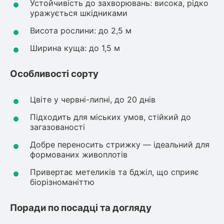
Устойчивість до захворювань: висока, рідко
уражується шкідниками
ться
Висота рослини: до 2,5 м
ія)
Ширина куща: до 1,5 м
оративна
Особливості сорту
Цвіте у червні-липні, до 20 днів
Підходить для міських умов, стійкий до
загазованості
Добре переносить стрижку — ідеальний для
формованих живоплотів
Привертає метеликів та бджіл, що сприяє
біорізноманіттю
Поради по посадці та догляду