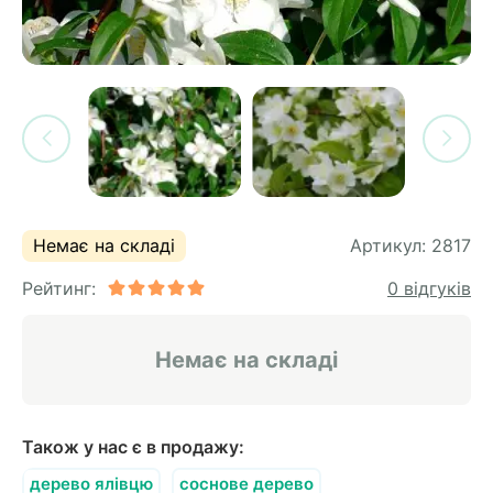
си
и
горіх
я лохини
і
у
их
лина
сових
иках
ди
во
ей
Немає на складі
Артикул:
2817
ни
Рейтинг:
0 відгуків
ий
ульчування
рева
Немає на складі
ар
а
Також у нас є в продажу:
дерево ялівцю
соснове дерево