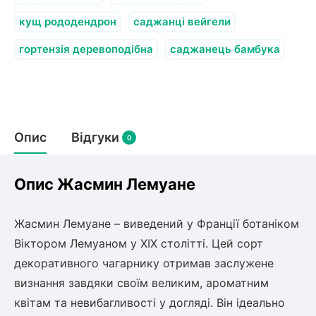
олокна (агротканини)
кущ рододендрон
саджанці вейгели
во
гортензія деревоподібна
саджанець бамбука
щі
и
к
ий
і
лки
Опис
Відгуки
0
ки
снока
и
Опис Жасмин Лемуане
Жасмин Лемуане – виведений у Франції ботаніком
Віктором Лемуаном у XIX столітті. Цей сорт
нди
декоративного чагарнику отримав заслужене
визнання завдяки своїм великим, ароматним
ник)
квітам та невибагливості у догляді. Він ідеально