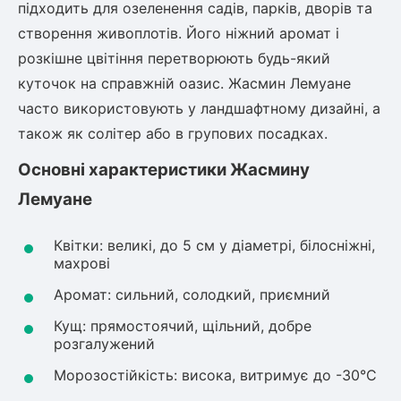
підходить для озеленення садів, парків, дворів та
створення живоплотів. Його ніжний аромат і
овець)
розкішне цвітіння перетворюють будь-який
куточок на справжній оазис. Жасмин Лемуане
часто використовують у ландшафтному дизайні, а
також як солітер або в групових посадках.
Основні характеристики Жасмину
лини
Лемуане
яні троянди)
ива
Квітки: великі, до 5 см у діаметрі, білосніжні,
махрові
Аромат: сильний, солодкий, приємний
а
Кущ: прямостоячий, щільний, добре
розгалужений
Морозостійкість: висока, витримує до -30°C
зник)