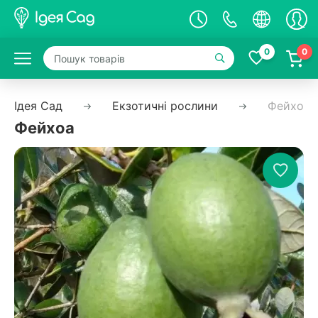
0
0
Ідея Сад
Екзотичні рослини
Фейхоа
Фейхоа