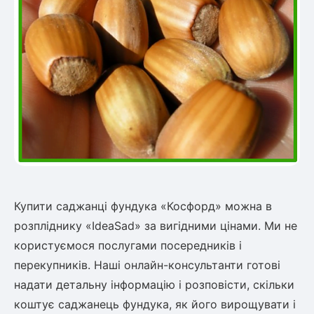
ться
ія)
оративна
Купити саджанці фундука «Косфорд» можна в
розпліднику «IdeaSad» за вигідними цінами. Ми не
користуємося послугами посередників і
перекупників. Наші онлайн-консультанти готові
надати детальну інформацію і розповісти, скільки
коштує саджанець фундука, як його вирощувати і