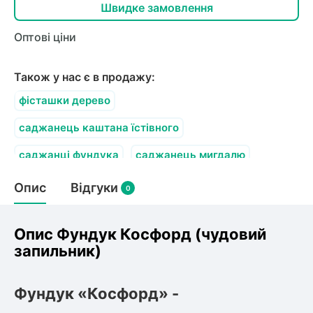
олокна (агротканини)
Швидке замовлення
во
Оптові ціни
щі
Також у нас є в продажу:
и
к
ий
фісташки дерево
і
лки
саджанець каштана їстівного
ки
саджанці фундука
саджанець мигдалю
снока
и
саджанці горіхів
саджанці горіха волоського
Опис
Відгуки
0
Опис Фундук Косфорд (чудовий
запильник)
нди
ник)
Фундук «Косфорд» -