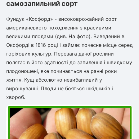
самозапильний сорт
Фундук «Косфорд» - високоврожайний сорт
овець)
американського походження з красивими
великими плодами (див. На фото). Виведений в
Оксфорді в 1816 році і займає почесне місце серед
горіхових культур. Перевага даної рослини
лини
полягає в його здатності до запилення і швидкому
плодоношені, яке починається на ранні роки
яні троянди)
життя. Кущ абсолютно невибагливий у
ива
вирощуванні. Плоди не бояться шкідників і
хвороб.
а
зник)