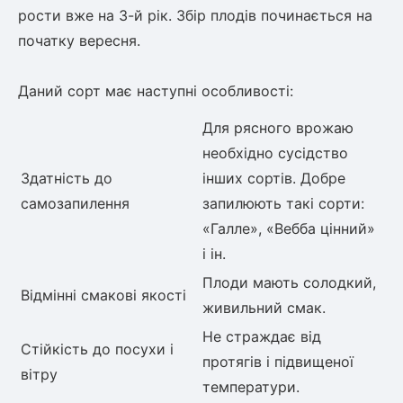
рости вже на 3-й рік. Збір плодів починається на
початку вересня.
Даний сорт має наступні особливості:
Для рясного врожаю
необхідно сусідство
Здатність до
інших сортів. Добре
самозапилення
запилюють такі сорти:
«Галле», «Вебба цінний»
і ін.
Плоди мають солодкий,
Відмінні смакові якості
живильний смак.
Не страждає від
Стійкість до посухи і
протягів і підвищеної
вітру
температури.