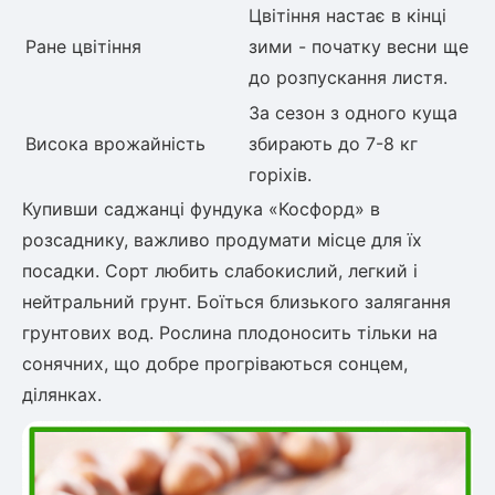
Цвітіння настає в кінці
Ране цвітіння
зими - початку весни ще
до розпускання листя.
За сезон з одного куща
Висока врожайність
збирають до 7-8 кг
горіхів.
Купивши саджанці фундука «Косфорд» в
розсаднику, важливо продумати місце для їх
посадки. Сорт любить слабокислий, легкий і
нейтральний грунт. Боїться близького залягання
грунтових вод. Рослина плодоносить тільки на
сонячних, що добре прогріваються сонцем,
ділянках.