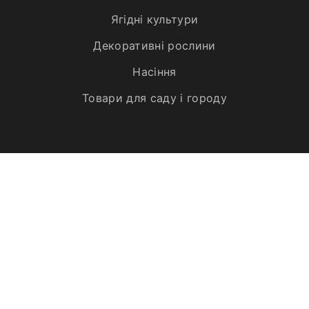
Ягідні культури
Декоративні рослини
Насіння
Товари для саду і городу