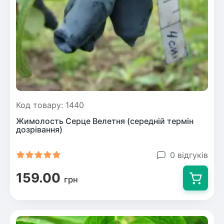
Рослини що в'ються
Гліцинія (Вістерія)
Жимолость декоративна
Плющ
Клематіс
Код товару: 1440
Жимолость Серце Велетня (середній термін
дозрівання)
0 відгуків
159.00
грн