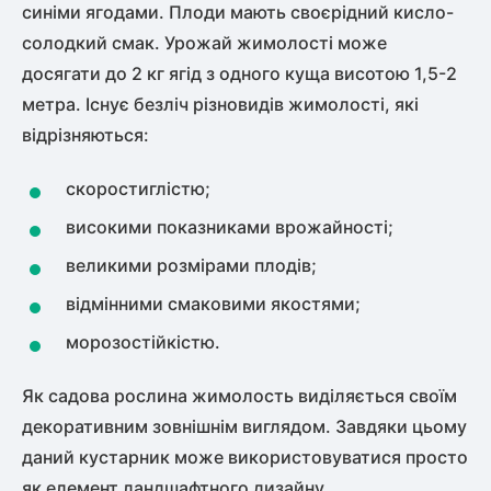
синіми ягодами. Плоди мають своєрідний кисло-
солодкий смак. Урожай жимолості може
досягати до 2 кг ягід з одного куща висотою 1,5-2
метра. Існує безліч різновидів жимолості, які
відрізняються:
скоростиглістю;
високими показниками врожайності;
великими розмірами плодів;
відмінними смаковими якостями;
морозостійкістю.
Як садова рослина жимолость виділяється своїм
декоративним зовнішнім виглядом. Завдяки цьому
даний кустарник може використовуватися просто
як елемент ландшафтного дизайну.