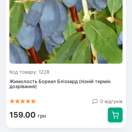
Код товару: 1228
Жимолость Бореал Бліззард (пізній термін
дозрівання)
0 відгуків
159.00
грн