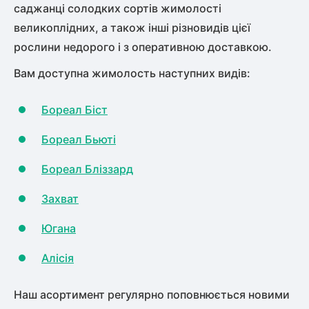
саджанці солодких сортів жимолості
великоплідних, а також інші різновидів цієї
рослини недорого і з оперативною доставкою.
Вам доступна жимолость наступних видів:
Бореал Біст
Бореал Бьюті
Бореал Бліззард
Захват
Югана
Алісія
Наш асортимент регулярно поповнюється новими