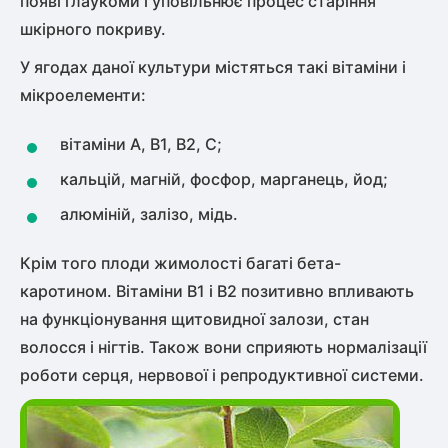
появі глаукоми і уповільнює процес старіння
шкірного покриву.
У ягодах даної культури містяться такі вітаміни і
мікроелементи:
вітаміни А, В1, В2, С;
кальцій, магній, фосфор, марганець, йод;
алюміній, залізо, мідь.
Крім того плоди жимолості багаті бета-
каротином. Вітаміни В1 і В2 позитивно впливають
на функціонування щитовидної залози, стан
волосся і нігтів. Також вони сприяють нормалізації
роботи серця, нервової і репродуктивної системи.