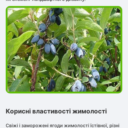
Корисні властивості жимолості
Свіжі і заморожені ягоди жимолості їстівної, різні