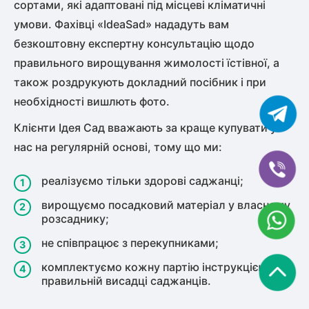
сортами, які адаптовані під місцеві кліматичні
умови. Фахівці «IdeaSad» нададуть вам
безкоштовну експертну консультацію щодо
правильного вирощування жимолості їстівної, а
також роздрукують докладний посібник і при
необхідності вишлють фото.
Клієнти Ідея Сад вважають за краще купувати у
нас на регулярній основі, тому що ми:
реалізуємо тільки здорові саджанці;
вирощуємо посадковий матеріал у власному
розсаднику;
не співпрацює з перекупниками;
комплектуємо кожну партію інструкцією по
правильній висадці саджанців.