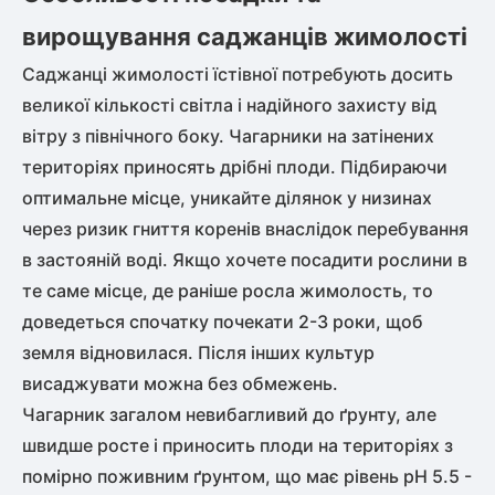
вирощування саджанців жимолості
Саджанці жимолості їстівної потребують досить
великої кількості світла і надійного захисту від
вітру з північного боку. Чагарники на затінених
територіях приносять дрібні плоди. Підбираючи
оптимальне місце, уникайте ділянок у низинах
через ризик гниття коренів внаслідок перебування
в застояній воді. Якщо хочете посадити рослини в
те саме місце, де раніше росла жимолость, то
доведеться спочатку почекати 2-3 роки, щоб
земля відновилася. Після інших культур
висаджувати можна без обмежень.
Чагарник загалом невибагливий до ґрунту, але
швидше росте і приносить плоди на територіях з
помірно поживним ґрунтом, що має рівень рН 5.5 -