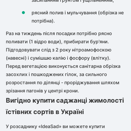
засипанням ґрунтом і ущільненням;
рясний полив і мульчування (обрізка не
потрібна).
Раз на тиждень після посадки потрібно рясно
поливати (1 відро води), прибирати бур'яни.
Підгодовувати слід з 2 року нітроамофоскою
(навесні) і сумішшю калію і фосфору (влітку).
Перед вегетацією виконується санітарна обрізка
засохлих і пошкоджених гілок, за сильного
розростання по ділянці - проріджування шляхом
зрізання пагонів у центрі крони.
Вигідно купити саджанці жимолості
їстівних сортів в Україні
У розсаднику «IdeaSad» ви можете купити