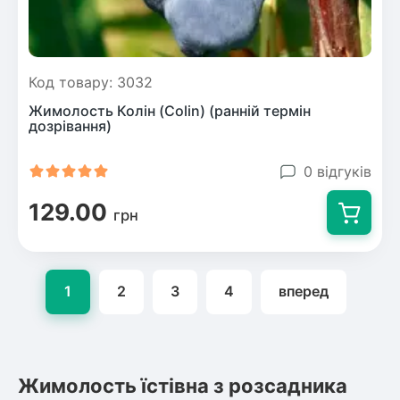
Код товару: 3032
Жимолость Колін (Colin) (ранній термін
дозрівання)
0 відгуків
129.00
грн
1
2
3
4
вперед
Жимолость їстівна з розсадника