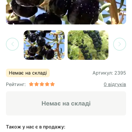
си
и
горіх
я лохини
і
у
их
лина
сових
иках
ди
во
ей
ни
Немає на складі
Артикул:
2395
ий
Рейтинг:
0 відгуків
ульчування
рева
ар
Немає на складі
а
Також у нас є в продажу: