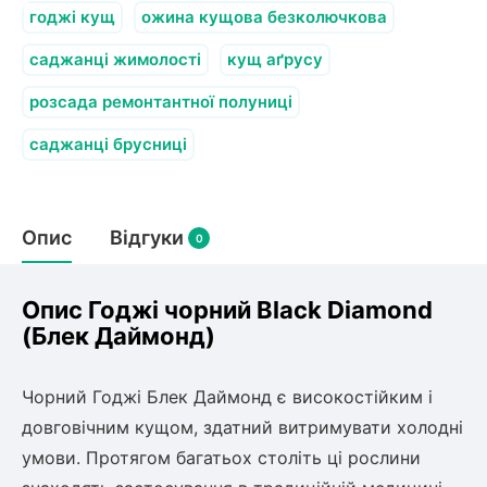
олокна (агротканини)
годжі кущ
ожина кущова безколючкова
во
саджанці жимолості
кущ аґрусу
розсада ремонтантної полуниці
щі
и
к
саджанці брусниці
ий
і
лки
ки
Опис
Відгуки
0
снока
и
Опис Годжі чорний Black Diamond
(Блек Даймонд)
нди
Чорний Годжі Блек Даймонд є високостійким і
довговічним кущом, здатний витримувати холодні
ник)
умови. Протягом багатьох століть ці рослини