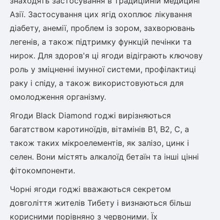
знаходять застосування в традиційній медицині
Азії. Застосування цих ягід охоплює лікування
діабету, анемії, проблем із зором, захворювань
овець)
легенів, а також підтримку функцій печінки та
нирок. Для здоров'я ці ягоди відіграють ключову
роль у зміцненні імунної системи, профілактиці
раку і спіду, а також використовуються для
лини
омолодження організму.
яні троянди)
Ягоди Black Diamond годжі вирізняються
багатством каротиноїдів, вітамінів B1, B2, C, а
ива
також таких мікроелементів, як залізо, цинк і
селен. Вони містять алкалоїд бетаїн та інші цінні
а
фітокомпоненти.
Чорні ягоди годжі вважаються секретом
довголіття жителів Тибету і визнаються більш
зник)
корисними порівняно з червоними. Їх