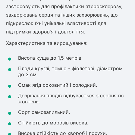
застосовують для профілактики атеросклерозу,
ться
захворювань серця та інших захворювань, що
ія)
підкреслює їхні унікальні властивості для
оративна
підтримки здоров'я і довголіття.
Характеристика та вирощування:
Висота куща до 1,5 метрів.
Плоди круглі, темно - фіолетові, діаметром
до 3 см.
Смак ягід соковитий і солодкий.
Дозрівання плодів відбувається з серпня по
жовтень.
Сорт самозапильний.
Стійкість до морозів висока.
Висока стійкість до хвороб і посухи.