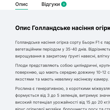
Опис
Відгуки
0
Опис Голландське насіння огірк
Голландське насіння огірка сорту Бьорн F1 є п
вегетаційним періодом у 35-40 днів. Відрізняє
вирощування в закритому ґрунті навесні, влітку
Плоди представляють собою циліндричні, крупн
поверхнею, що мають середню довжину 10-12 см
якостями та мають невелику насіннєву камеру.
Рослина є генеративною, з короткими міжвузля
формується від 3 до 5 зеленців, витримує значн
високий потенціал урожайності від 15 до 20 кг
вірус огіркової мозаїки, борошнисту росу та с