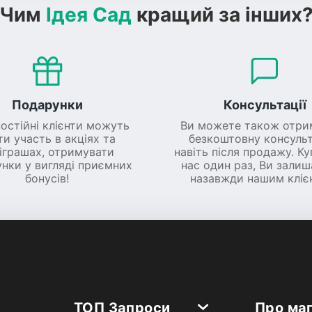
Чим
Ідея Сад
кращий за інших
Подарунки
Консультації
постійні клієнти можуть
Ви можете також отри
ти участь в акціях та
безкоштовну консульт
іграшах, отримувати
навіть після продажу. К
нки у вигляді приємних
нас один раз, Ви зали
бонусів!
назавжди нашим кліє
ТОП Запроси
Про ма