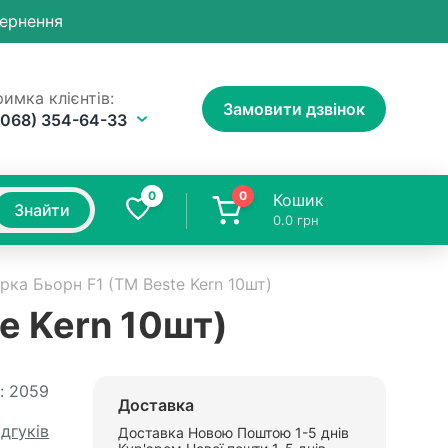
вернення
имка клієнтів:
Замовити дзвінок
(068) 354-64-33
0
0
Кошик
Знайти
0.0
грн
ірка Бьорн F1 (ТМ Beste Kern 10шт)
te Kern 10шт)
:
2059
Доставка
ідгуків
Доставка Новою Поштою 1-5 днів