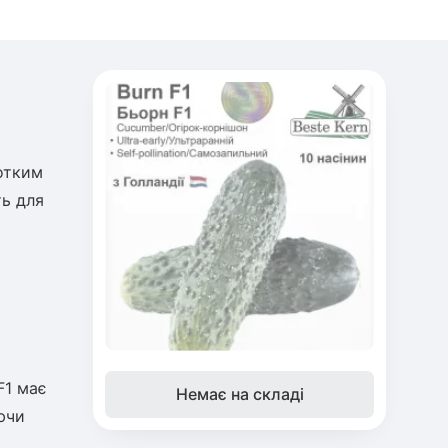
ротким
ть для
F1 має
Немає на складі
ючи