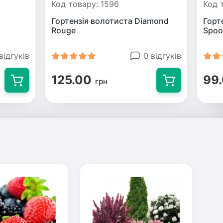
Код товару: 1596
Код 
Гортензія волотиста Diamond
Горте
Rouge
Spoо
відгуків
0 відгуків
125.00
99
грн