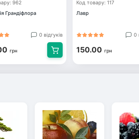
вару: 962
Код товару: 117
ія Грандіфлора
Лавр
0 відгуків
0 
00
150.00
грн
грн