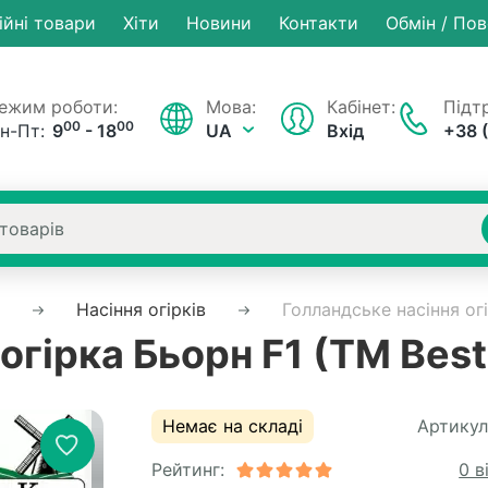
ійні товари
Хiти
Новини
Контакти
Обмін / По
ежим роботи:
Мова:
Кабінет:
Підтр
00
00
н-Пт:
9
- 18
UA
Вхід
+38 
Насіння огірків
Голландське насіння ог
огірка Бьорн F1 (ТМ Bes
Немає на складі
Артикул
Рейтинг:
0 в