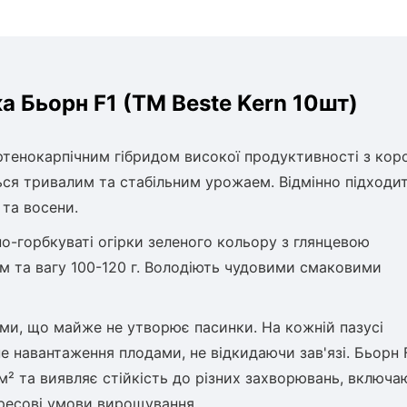
а Бьорн F1 (ТМ Beste Kern 10шт)
артенокарпічним гібридом високої продуктивності з ко
ться тривалим та стабільним урожаем. Відмінно підходи
 та восени.
о-горбкуваті огірки зеленого кольору з глянцевою
 та вагу 100-120 г. Володіють чудовими смаковими
ми, що майже не утворює пасинки. На кожній пазусі
е навантаження плодами, не відкидаючи зав'язі. Бьорн 
/м² та виявляє стійкість до різних захворювань, включа
тресові умови вирощування.