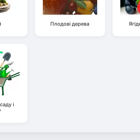
й
Плодові дерева
Ягід
саду і
у