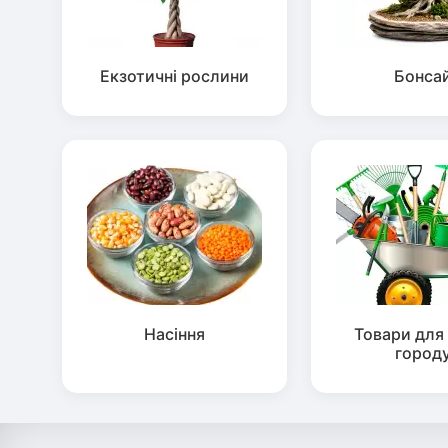
Екзотичні рослини
Бонса
Насіння
Товари для 
город