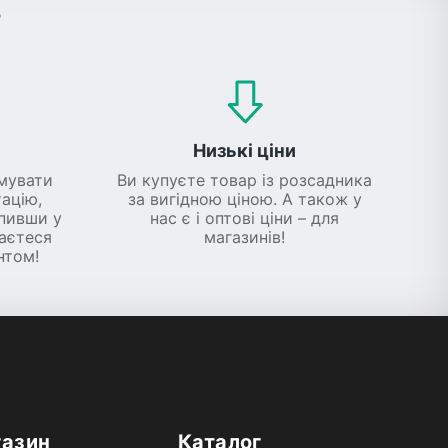
?
Низькі ціни
мувати
Ви купуєте товар із розсадника
ацію,
за вигідною ціною. А також у
упивши у
нас є і оптові ціни – для
шаєтеся
магазинів!
нтом!
газин
Каталог