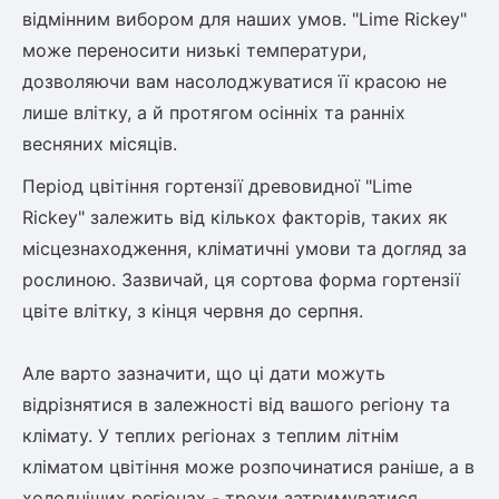
Шовковиця
Лавровишня
відмінним вибором для наших умов. "Lime Rickey" 
Кизильник
може переносити низькі температури, 
Бобовник (Жерновець)
дозволяючи вам насолоджуватися її красою не 
Абрикос
Калина
лише влітку, а й протягом осінніх та ранніх 
Піраканта
весняних місяців.
Бузина
Обліпиха
Період цвітіння гортензії древовидної "Lime 
Багаторічні рослини
Rickey" залежить від кількох факторів, таких як 
Кизил
місцезнаходження, кліматичні умови та догляд за 
Молодило (Кам'яні троянди)
рослиною. Зазвичай, ця сортова форма гортензії 
М'ята
Диплоидная слива
цвіте влітку, з кінця червня до серпня.

Лаванда
Бамбук
Пряні трави
Азіатська груша
Але варто зазначити, що ці дати можуть 
Очиток (седум)
відрізнятися в залежності від вашого регіону та 
Вівсяниця
клімату. У теплих регіонах з теплим літнім 
Барвінок
кліматом цвітіння може розпочинатися раніше, а в 
Чемерник (морозник)
холодніших регіонах - трохи затримуватися.
