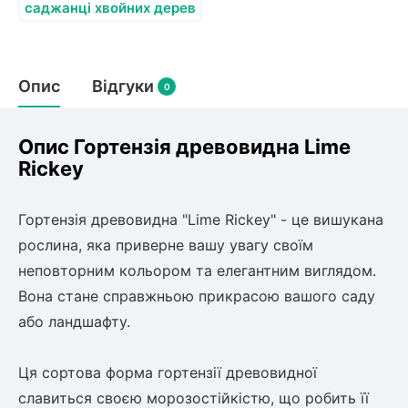
Слива
Смородина
саджанці хвойних дерев
Кріплення агроволокна (агротканини)
Платан
Сітка затіняюча
Тамарикс
Оливкове Дерево
Персик
Агрус
Садова техніка
Опис
Відгуки
Декоративні кущі
0
Мирт
Рубальні машини
Інжирний персик
Пієріс Японський
Виноград
Граблі тракторні
Опис Гортензія древовидна Lime
Рододендрон
Мушмула
Картоплесаджалки
Rickey
Бересклет
Нектарин
Актинідія
Картоплекопалки
Вейгела
Сажалки для чеснока
Барбарис
Гортензія древовидна "Lime Rickey" - це вишукана 
Роторні косарки
Пухироплідник
Алича
Ірга
рослина, яка приверне вашу увагу своїм 
Навантажувачі
Спірея
неповторним кольором та елегантним виглядом. 
Азалія
Вона стане справжньою прикрасою вашого саду 
Айва
Ківі
Дерен
або ландшафту.

Штамбові троянди
Бузок
Хурма
Ця сортова форма гортензії древовидної 
Жасмин (Чубушник)
Будлея
славиться своєю морозостійкістю, що робить її 