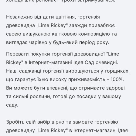
Рослини що в'ються
Незалежно від дати цвітіння, гортензія 
Гліцинія (Вістерія)
древовидна "Lime Rickey" завжди приваблює 
Жимолость декоративна
своєю вишуканою квітковою композицією та 
Плющ
виглядає чарівно у будь-який період року.
Клематіс
Переваги покупки гортензії древовидної "Lime 
Rickey" в Інтернет-магазині Ідея Сад очевидні. 
Наші саджанці гортензії вирощуються у горщиках, 
що гарантує їхню високу приживаємість - 100%. 
Ви можете бути впевнені, що отримаєте здорові 
та сильні рослини, готові до посадки у вашому 
саду.

Зробіть свій вибір вірно та замовте гортензію 
древовидну "Lime Rickey" в Інтернет-магазині Ідея 