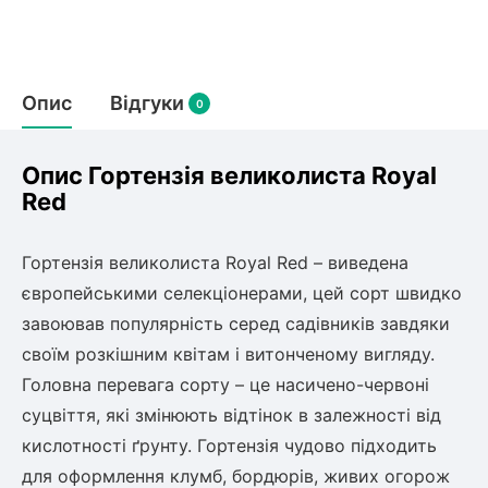
Слива
Смородина
Кріплення агроволокна (агротканини)
Платан
Сітка затіняюча
Тамарикс
Оливкове Дерево
Персик
Агрус
Садова техніка
Опис
Відгуки
Декоративні кущі
0
Мирт
Рубальні машини
Інжирний персик
Пієріс Японський
Виноград
Граблі тракторні
Опис Гортензія великолиста Royal
Рододендрон
Мушмула
Картоплесаджалки
Red
Бересклет
Нектарин
Актинідія
Картоплекопалки
Вейгела
Сажалки для чеснока
Барбарис
Гортензія великолиста Royal Red – виведена
Роторні косарки
Пухироплідник
Алича
Ірга
європейськими селекціонерами, цей сорт швидко
Навантажувачі
Спірея
завоював популярність серед садівників завдяки
Азалія
своїм розкішним квітам і витонченому вигляду.
Айва
Ківі
Дерен
Головна перевага сорту – це насичено-червоні
Штамбові троянди
суцвіття, які змінюють відтінок в залежності від
Бузок
Хурма
кислотності ґрунту. Гортензія чудово підходить
Жасмин (Чубушник)
Будлея
для оформлення клумб, бордюрів, живих огорож