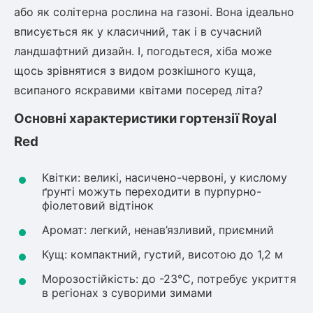
Шовковиця
Лавровишня
або як солітерна рослина на газоні. Вона ідеально
Кизильник
вписується як у класичний, так і в сучасний
Бобовник (Жерновець)
ландшафтний дизайн. І, погодьтеся, хіба може
Абрикос
Калина
щось зрівнятися з видом розкішного куща,
Піраканта
всипаного яскравими квітами посеред літа?
Бузина
Обліпиха
Основні характеристики гортензії Royal
Багаторічні рослини
Red
Кизил
Молодило (Кам'яні троянди)
Квітки: великі, насичено-червоні, у кислому
М'ята
Диплоидная слива
ґрунті можуть переходити в пурпурно-
Лаванда
фіолетовий відтінок
Бамбук
Аромат: легкий, ненав’язливий, приємний
Пряні трави
Азіатська груша
Очиток (седум)
Кущ: компактний, густий, висотою до 1,2 м
Вівсяниця
Морозостійкість: до -23°C, потребує укриття
Барвінок
в регіонах з суворими зимами
Чемерник (морозник)