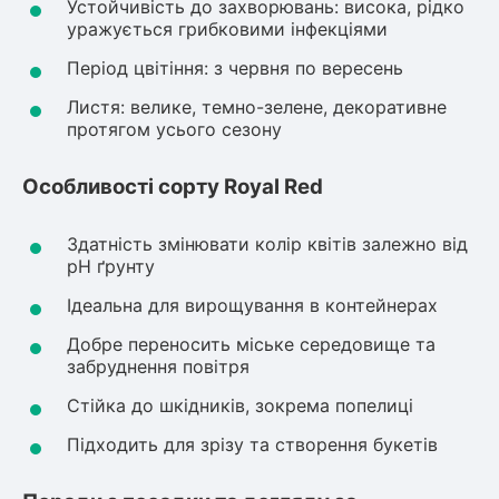
Устойчивість до захворювань: висока, рідко
уражується грибковими інфекціями
Рослини що в'ються
Період цвітіння: з червня по вересень
Гліцинія (Вістерія)
Листя: велике, темно-зелене, декоративне
Жимолость декоративна
протягом усього сезону
Плющ
Клематіс
Особливості сорту Royal Red
Здатність змінювати колір квітів залежно від
pH ґрунту
Ідеальна для вирощування в контейнерах
Добре переносить міське середовище та
забруднення повітря
Стійка до шкідників, зокрема попелиці
Підходить для зрізу та створення букетів