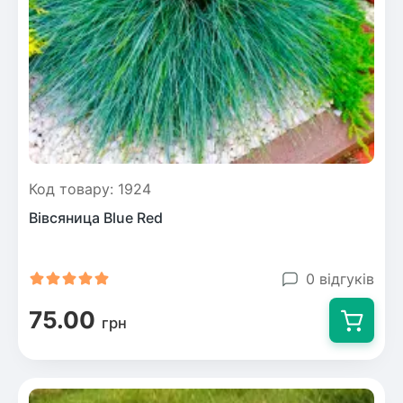
Рослини що в'ються
Гліцинія (Вістерія)
Жимолость декоративна
Плющ
Клематіс
Код товару: 1924
Вівсяница Blue Red
0 відгуків
75.00
грн