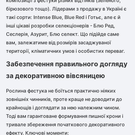
композиції з фестуки різних відтінків (зеленого,
бірюзового тощо). Лідерами з продажу в Україні є
такі сорти: Intense Blue, Blue Red і Готьє, але є й
інші цікаві розробки селекціонерів - Блю Ред,
Сеслерія, Азурит, Блю селект. Що підійде саме
вам, залежатиме від розмірів засаджуваної
території, кліматичних умов і особистих переваг.
Забезпечення правильного догляду
за декоративною вівсяницею
Рослина фестука не боїться практично ніяких
зовнішніх чинників, проте краще не доводити до
крайнощів і доглядати за нею належним чином.
Тоді вам гарантоване формування пишної крони і
тривале збереження початкового декоративного
ефекту. Ключові моменти: