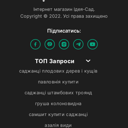
Iнтернет магазин Iдея-Сад.
Copyright © 2022. Усi права захищено
Пiдписатись:
ТОП Запроси
саджанці плодових дерев і кущів
павловнія купити
саджанці штамбових троянд
груша колоновидна
самшит купити саджанці
азалія види