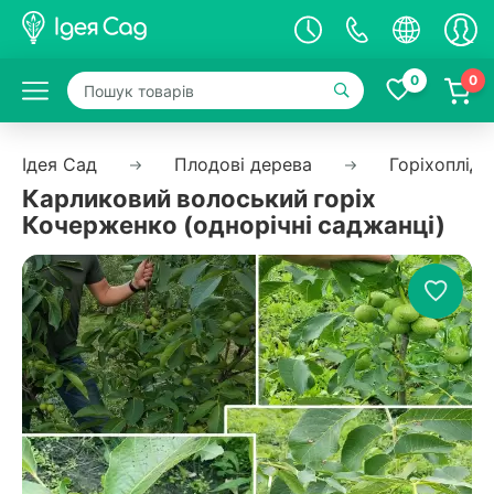
0
0
Ідея Сад
Плодові дерева
Горiхоплiдн
Карликовий волоський горіх
Кочерженко (однорічні саджанці)