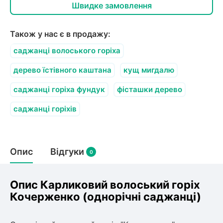
Швидке замовлення
Також у нас є в продажу:
саджанці волоського горіха
дерево їстівного каштана
кущ мигдалю
саджанці горіха фундук
фісташки дерево
саджанці горіхів
Опис
Відгуки
0
Опис Карликовий волоський горіх
Кочерженко (однорічні саджанці)