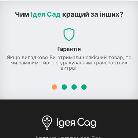
Чим
Ідея Сад
кращий за інших?
Гарантія
Якщо випадково Ви отримали неякісний товар, то
ми замінимо його з урахуванням транспортних
витрат
Iнтернет магазин Iдея-Сад.