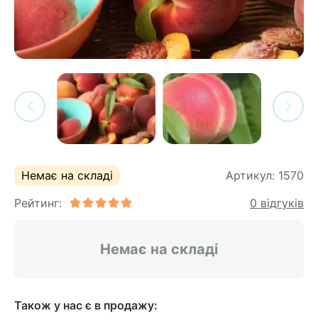
си
и
горіх
я лохини
і
у
их
лина
сових
иках
ди
во
ей
ни
Немає на складі
Артикул:
1570
ий
Рейтинг:
0 відгуків
ульчування
рева
ар
Немає на складі
а
Також у нас є в продажу: