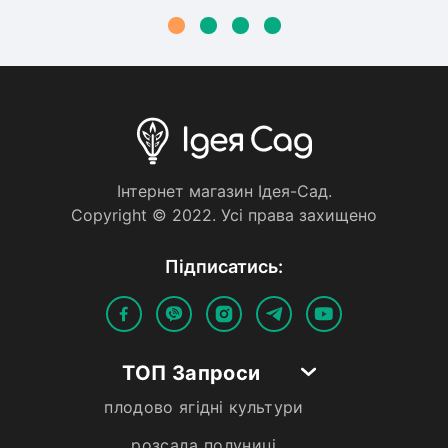
Iнтернет магазин Iдея-Сад.
Copyright © 2022. Усi права захищено
Пiдписатись:
ТОП Запроси
плодово ягідні культури
розсада полуниці