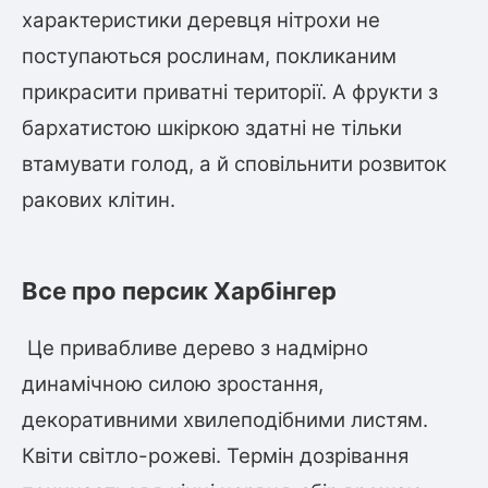
характеристики деревця нітрохи не
поступаються рослинам, покликаним
овець)
прикрасити приватні території. А фрукти з
бархатистою шкіркою здатні не тільки
втамувати голод, а й сповільнити розвиток
ракових клітин.
лини
яні троянди)
Все про персик Харбінгер
ива
Це привабливе дерево з надмірно
а
динамічною силою зростання,
декоративними хвилеподібними листям.
Квіти світло-рожеві. Термін дозрівання
зник)