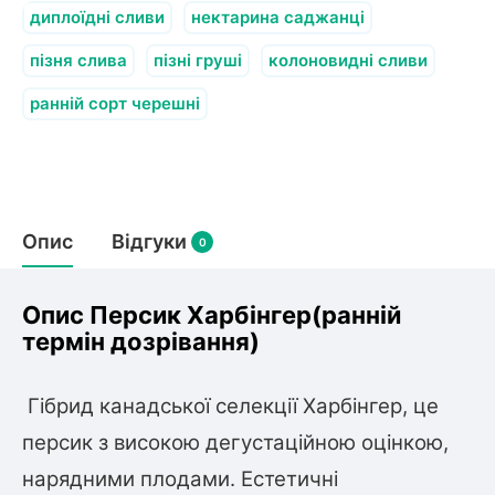
олокна (агротканини)
диплоїдні сливи
нектарина саджанці
во
пізня слива
пізні груші
колоновидні сливи
ранній сорт черешні
щі
и
к
ий
і
лки
ки
Опис
Відгуки
0
снока
и
Опис Персик Харбінгер(ранній
термін дозрівання)
нди
Гібрид канадської селекції Харбінгер, це
персик з високою дегустаційною оцінкою,
ник)
нарядними плодами. Естетичні