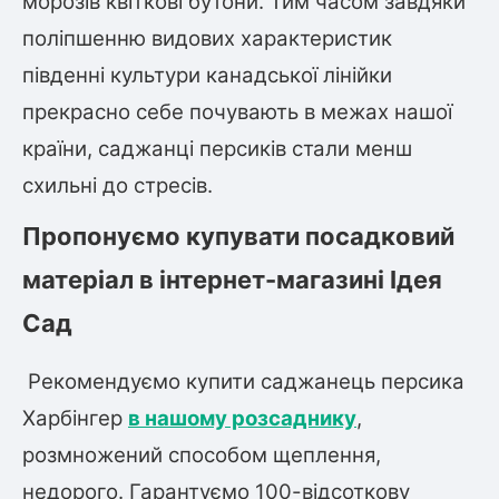
морозів квіткові бутони. Тим часом завдяки
поліпшенню видових характеристик
південні культури канадської лінійки
прекрасно себе почувають в межах нашої
країни, саджанці персиків стали менш
схильні до стресів.
Пропонуємо купувати посадковий
матеріал в
інтернет-магазині Ідея
Сад
Рекомендуємо купити саджанець персика
Харбінгер
в нашому розсаднику
,
розмножений способом щеплення,
недорого. Гарантуємо 100-відсоткову