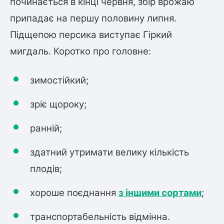
починається в кінці червня, збір врожаю
припадає на першу половину липня.
ться
Підщепою персика виступає Гіркий
ія)
мигдаль. Коротко про головне:
оративна
зимостійкий;
зріє щороку;
ранній;
здатний утримати велику кількість
плодів;
хороше поєднання
з іншими сортами
;
транспортабельність відмінна.