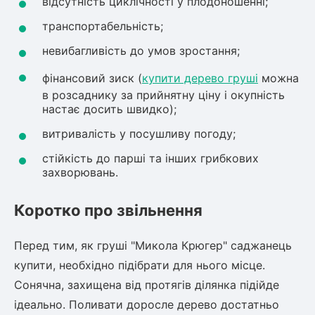
відсутність циклічності у плодоношенні;
транспортабельність;
Рослини що в'ються
невибагливість до умов зростання;
Гліцинія (Вістерія)
Жимолость декоративна
фінансовий зиск (
купити дерево груші
можна
Плющ
в розсаднику за прийнятну ціну і окупність
Клематіс
настає досить швидко);
витривалість у посушливу погоду;
стійкість до парші та інших грибкових
захворювань.
Коротко про звільнення
Перед тим, як груші "Микола Крюгер" саджанець
купити, необхідно підібрати для нього місце.
Сонячна, захищена від протягів ділянка підійде
ідеально. Поливати доросле дерево достатньо