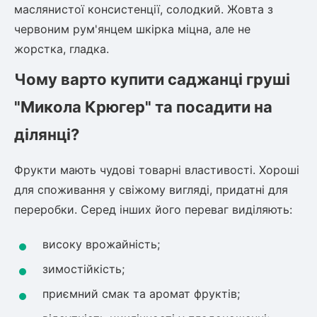
Шовковиця
Лавровишня
маслянистої консистенції, солодкий. Жовта з
Кизильник
червоним рум'янцем шкірка міцна, але не
Бобовник (Жерновець)
жорстка, гладка.
Абрикос
Калина
Чому варто купити саджанці груші
Піраканта
Бузина
Обліпиха
"Микола Крюгер" та посадити на
ділянці?
Багаторічні рослини
Кизил
Молодило (Кам'яні троянди)
Фрукти мають чудові товарні властивості. Хороші
М'ята
для споживання у свіжому вигляді, придатні для
Диплоидная слива
Лаванда
переробки. Серед інших його переваг виділяють:
Бамбук
Пряні трави
Азіатська груша
високу врожайність;
Очиток (седум)
зимостійкість;
Вівсяниця
Барвінок
приємний смак та аромат фруктів;
Чемерник (морозник)