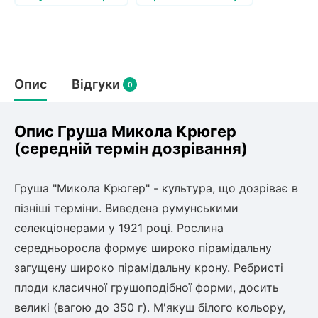
Слива
Смородина
Кріплення агроволокна (агротканини)
Платан
Сітка затіняюча
Тамарикс
Оливкове Дерево
Персик
Агрус
Садова техніка
Декоративні кущі
Мирт
Опис
Відгуки
0
Рубальні машини
Інжирний персик
Пієріс Японський
Виноград
Граблі тракторні
Рододендрон
Мушмула
Картоплесаджалки
Опис Груша Микола Крюгер
Бересклет
Нектарин
Актинідія
Картоплекопалки
(середній термін дозрівання)
Вейгела
Сажалки для чеснока
Барбарис
Роторні косарки
Пухироплідник
Алича
Груша "Микола Крюгер" - культура, що дозріває в
Ірга
Навантажувачі
Спірея
пізніші терміни. Виведена румунськими
Азалія
селекціонерами у 1921 році. Рослина
Айва
Ківі
Дерен
середньоросла формує широко пірамідальну
Штамбові троянди
загущену широко пірамідальну крону. Ребристі
Бузок
Хурма
плоди класичної грушоподібної форми, досить
Жасмин (Чубушник)
великі (вагою до 350 г). М'якуш білого кольору,
Будлея