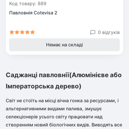
Шовковиця
Код товару: 889
Лавровишня
Кизильник
Павловнія Cotevisa 2
Бобовник (Жерновець)
Абрикос
Калина
0 відгуків
Піраканта
Бузина
Обліпиха
Немає на складі
Багаторічні рослини
Кизил
Молодило (Кам'яні троянди)
М'ята
Саджанці павловнії(Алюмінієве або
Диплоидная слива
Лаванда
Імператорська дерево)
Бамбук
Пряні трави
Азіатська груша
Світ не стоїть на місці вічна гонка за ресурсами, і
Очиток (седум)
альтернативними видами палива, змушує
Вівсяниця
селекціонерів усього світу працювати над
Барвінок
Чемерник (морозник)
створенням новий біологічних видів. Виводять все