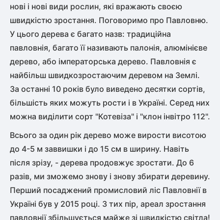
нові і нові види рослин, які вражають своєю
Рослини що в'ються
швидкістю зростання. Поговоримо про Павловню.
У цього дерева є багато назв: традиційна
Гліцинія (Вістерія)
павловнія, багато її називають палонія, алюмінієве
Жимолость декоративна
дерево, або імператорська дерево. Павловнія є
Плющ
Клематіс
найбільш швидкозростаючим деревом на Землі.
За останні 10 років було виведено десятки сортів,
більшість яких можуть рости і в Україні. Серед них
можна виділити сорт "Котевіза" і "клон інвітро 112".
Всього за один рік дерево може вирости висотою
до 4-5 м заввишки і до 15 см в ширину. Навіть
після зрізу, - дерева продовжує зростати. До 6
разів, ми зможемо знову і знову збирати деревину.
Перший посаджений промисловий ліс Павловнії в
Україні був у 2015 році. З тих пір, ареал зростання
павловнії збільшується майже зі швидкістю світла!