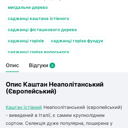
Слива
Смородина
Кріплення агроволокна (агротканини)
Платан
мигдальне дерево
Сітка затіняюча
Тамарикс
Оливкове Дерево
саджанці каштана їстівного
Персик
Агрус
Садова техніка
Декоративні кущі
саджанці фісташкового дерева
Мирт
Рубальні машини
Інжирний персик
Пієріс Японський
Виноград
саджанці горіхів
саджанці горіха фундук
Граблі тракторні
Рододендрон
Мушмула
Картоплесаджалки
саджанці горіха волоського
Бересклет
Нектарин
Актинідія
Картоплекопалки
Вейгела
Опис
Відгуки
Сажалки для чеснока
0
Барбарис
Роторні косарки
Пухироплідник
Алича
Ірга
Навантажувачі
Спірея
Опис Каштан Неаполітанський
Азалія
(Європейський)
Айва
Ківі
Дерен
Штамбові троянди
Каштан їстівний
Неапоолітанський (європейський)
Бузок
Хурма
- виведений в Італії, є самим крупнолідним
Жасмин (Чубушник)
сортом. Селекція дуже популярна, поширена у
Будлея