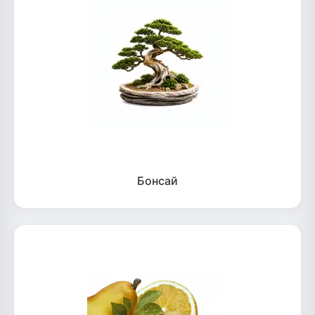
Бонсай