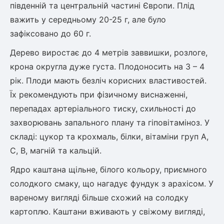
Шовковиця
південній та центральній частині Європи. Плід
Лавровишня
Кизильник
важить у середньому 20-25 г, але було
Бобовник (Жерновець)
зафіксовано до 60 г.
Абрикос
Калина
Дерево виростає до 4 метрів заввишки, розлоге,
Піраканта
крона округла дуже густа. Плодоносить на 3 – 4
Бузина
Обліпиха
рік. Плоди мають безліч корисних властивостей.
Їх рекомендують при фізичному виснаженні,
Багаторічні рослини
Кизил
перепадах артеріального тиску, схильності до
Молодило (Кам'яні троянди)
захворювань запального плану та гіповітаміноз. У
М'ята
Диплоидная слива
складі: цукор та крохмаль, білки, вітаміни груп A,
Лаванда
C, B, магній та кальцій.
Бамбук
Пряні трави
Азіатська груша
Ядро каштана щільне, білого кольору, приємного
Очиток (седум)
солодкого смаку, що нагадує фундук з арахісом. У
Вівсяниця
вареному вигляді більше схожий на солодку
Барвінок
картоплю. Каштани вживають у свіжому вигляді,
Чемерник (морозник)