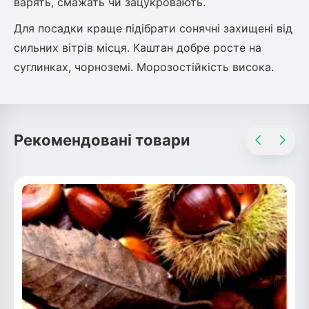
варять, смажать чи зацукровають.
Рослини що в'ються
Для посадки краще підібрати сонячні захищені від
сильних вітрів місця. Каштан добре росте на
Гліцинія (Вістерія)
суглинках, чорноземі. Морозостійкість висока.
Жимолость декоративна
Плющ
Клематіс
Рекомендовані товари