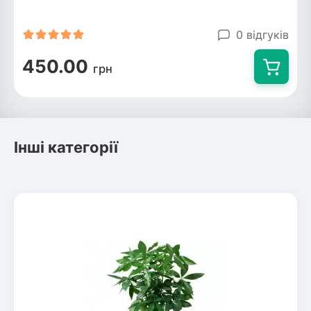
Рослини що в'ються
0 відгуків
Гліцинія (Вістерія)
450.00
грн
Жимолость декоративна
Плющ
Клематіс
Інші категорії