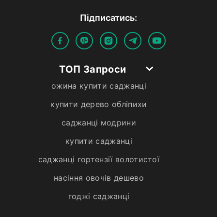
Пiдписатись:
ТОП Запроси
ожина купити саджанці
купити дерево обліпихи
саджанці модрини
купити саджанці
саджанці гортензії волотистої
насіння овочів дешево
годжі саджанці