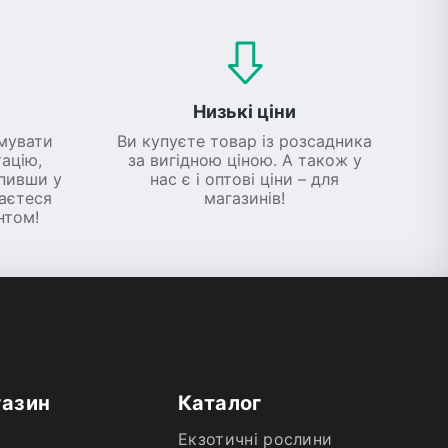
Низькі ціни
мувати
Ви купуєте товар із розсадника
ацію,
за вигідною ціною. А також у
упивши у
нас є і оптові ціни – для
шаєтеся
магазинів!
нтом!
газин
Каталог
Екзотичні рослини