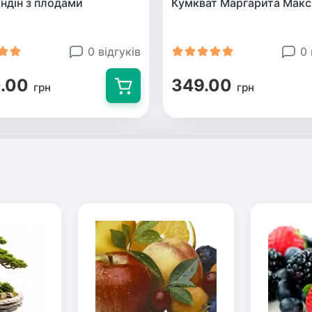
ндін з плодами
Кумкват Маргарита Мак
0 відгуків
0 
.00
349.00
грн
грн