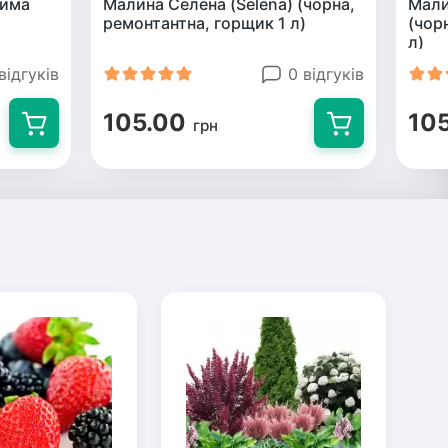
сима
Малина Селена (Selena) (чорна,
Мали
ремонтантна, горщик 1 л)
(чор
л)
відгуків
0 відгуків
105.00
10
грн