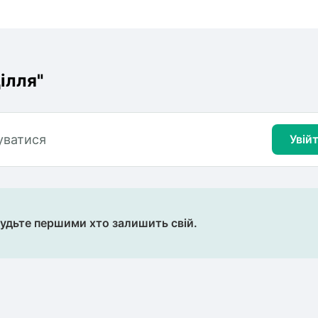
ілля"
уватися
Увій
будьте першими хто залишить свій.