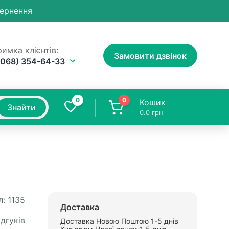
вернення
имка клієнтів:
Замовити дзвінок
(068) 354-64-33
0
0
Кошик
Знайти
0.0
грн
л:
1135
Доставка
ідгуків
Доставка Новою Поштою 1-5 днів