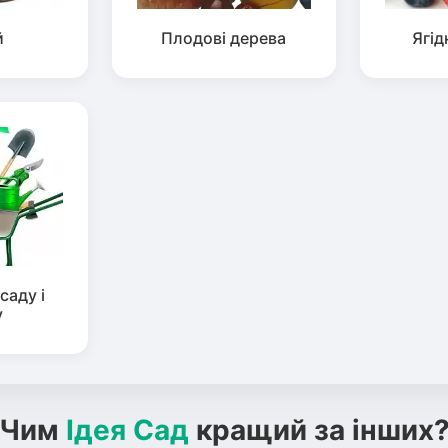
й
Плодові дерева
Ягід
саду і
у
Чим
Ідея Сад
кращий за інших