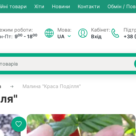
ійні товари
Хiти
Новини
Контакти
Обмін / По
ежим роботи:
Мова:
Кабінет:
Підтр
00
00
н-Пт:
9
- 18
UA
Вхід
+38 
а
Малина "Краса Поділля"
ля"
Немає на складі
Артику
Рейтинг:
0 в