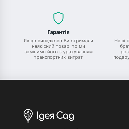
Гарантія
Якщо випадково Ви отримали
Наші 
неякісний товар, то ми
бра
замінимо його з урахуванням
роз
транспортних витрат
подару