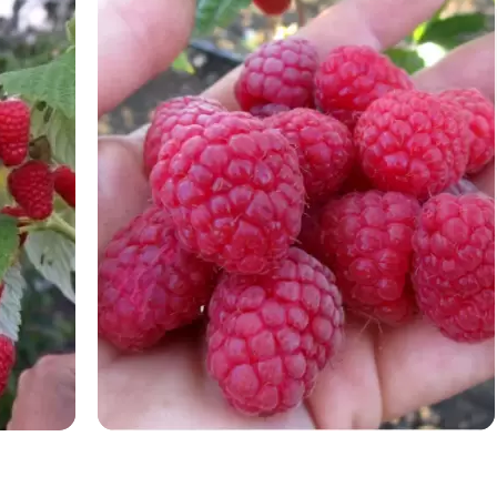
Немає на складі
Також у нас є в продажу:
пізній сорт полуниці
ягідні саджанці
аґрус звичайний
розсада ожини
саджанці ягоди годжі
саджанець малини