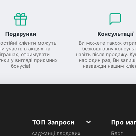
Подарунки
Консультації
постійні клієнти можуть
Ви можете також отри
ти участь в акціях та
безкоштовну консульт
іграшах, отримувати
навіть після продажу. К
нки у вигляді приємних
нас один раз, Ви зали
бонусів!
назавжди нашим кліє
ТОП Запроси
Про ма
саджанці плодових
Блог