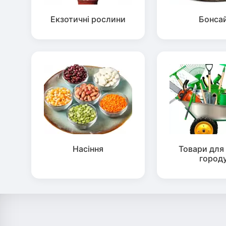
Екзотичні рослини
Бонса
Насіння
Товари для 
город