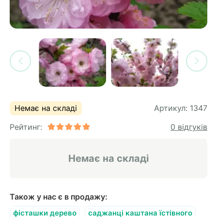
си
и
горіх
я лохини
і
у
их
лина
сових
иках
ди
во
ей
Немає на складі
Артикул:
1347
ни
Рейтинг:
0 відгуків
ий
ульчування
рева
Немає на складі
ар
а
Також у нас є в продажу:
фісташки дерево
саджанці каштана їстівного