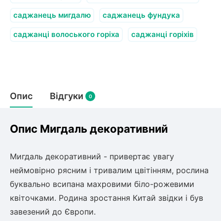
олокна (агротканини)
саджанець мигдалю
саджанець фундука
во
саджанці волоського горіха
саджанці горіхів
щі
и
к
ий
і
лки
Опис
Відгуки
0
ки
снока
и
Опис Мигдаль декоративний
Мигдаль декоративний - привертає увагу
неймовірно рясним і тривалим цвітінням, рослина
нди
буквально всипана махровими біло-рожевими
квіточками. Родина зростання Китай звідки і був
ник)
завезений до Європи.