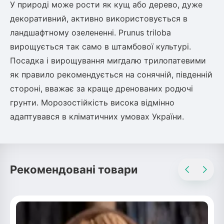
У природі може рости як кущ або дерево, дуже
декоративний, активно використовується в
овець)
ландшафтному озелененні. Prunus triloba
вирощується так само в штамбової культурі.
Посадка і вирощування мигдалю трилопатевими
як правило рекомендується на сонячній, південній
стороні, вважає за краще дренованих родючі
лини
грунти. Морозостійкість висока відмінно
яні троянди)
адаптувався в кліматичних умовах України.
ива
а
Рекомендовані товари
зник)