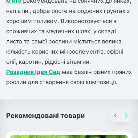
м'яти
рекомендована на сонячних ділянках,
Шовковиця
Лавровишня
напівтіні, добре росте на родючих ґрунтах з
Кизильник
Бобовник (Жерновець)
хорошим поливом. Використовується в
Абрикос
Калина
споживчих та медичних цілях, у складі
Піраканта
листа та самої рослини міститься велика
Бузина
Обліпиха
кількість корисних мікроелементів, ефірні
Багаторічні рослини
олії, каротин, рідкісні вітаміни.
Кизил
Молодило (Кам'яні троянди)
Розадник Ідея Cад
має безліч різних пряних
М'ята
рослин для створення своєї композиції.
Диплоидная слива
Лаванда
Бамбук
Пряні трави
Азіатська груша
Очиток (седум)
Рекомендовані товари
Вівсяниця
Барвінок
Чемерник (морозник)