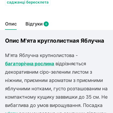
Слива
Смородина
саджанці бересклета
Кріплення агроволокна (агротканини)
Платан
Сітка затіняюча
Тамарикс
Оливкове Дерево
Персик
Агрус
Садова техніка
Опис
Відгуки
Декоративні кущі
0
Мирт
Рубальні машини
Інжирний персик
Пієріс Японський
Виноград
Граблі тракторні
Опис М'ята круглолистная Яблучна
Рододендрон
Мушмула
Картоплесаджалки
Бересклет
Нектарин
Актинідія
Картоплекопалки
Вейгела
М'ята Яблучна крупнолистова -
Сажалки для чеснока
Барбарис
багаторічна рослина
відрізняється
Роторні косарки
Пухироплідник
Алича
Ірга
Навантажувачі
декоративним сіро-зеленим листом з
Спірея
Азалія
ніжним, приємним ароматом з приємними
Айва
Ківі
Дерен
яблучними нотками, густо розташованим на
Штамбові троянди
компактному кущику заввишки до 35 см. Не
Бузок
Хурма
Жасмин (Чубушник)
вибаглива до умов вирощування. Посадка
Будлея