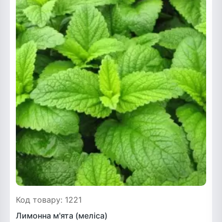
Рослини що в'ються
Гліцинія (Вістерія)
Жимолость декоративна
Плющ
Клематіс
Код товару: 1221
Лимонна м'ята (меліса)