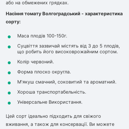
Шовковиця
або на обмежених грядках.
Лавровишня
Кизильник
Насіння томату Волгоградський - характеристика
Бобовник (Жерновець)
Абрикос
сорту:
Калина
Піраканта
Маса плодів 100-150г.
Бузина
Обліпиха
Суцвіття зазвичай містять від 3 до 5 плодів,
що робить його високоврожайним сортом.
Багаторічні рослини
Кизил
Колір червоний.
Молодило (Кам'яні троянди)
Форма плоско округла.
М'ята
Диплоидная слива
Лаванда
М'якуш смачний, соковитий та ароматний.
Бамбук
Хороша транспортабельність.
Пряні трави
Азіатська груша
Універсальне Використання.
Очиток (седум)
Вівсяниця
Цей сорт ідеально підходить для свіжого
Барвінок
вживання, а також для консервації. Ви можете
Чемерник (морозник)