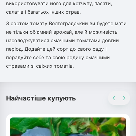
використовувати його для кетчупу, пасати,
Рослини що в'ються
салатів і багатьох інших страв.
З сортом томату Волгоградський ви будете мати
Гліцинія (Вістерія)
Жимолость декоративна
не тільки об'ємний врожай, але й можливість
Плющ
насолоджуватися смачними томатами довгий
Клематіс
період. Додайте цей сорт до свого саду і
порадуйте себе та свою родину смачними
стравами зі свіжих томатів.
Найчастіше купують