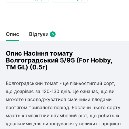
Слива
Смородина
Кріплення агроволокна (агротканини)
Платан
Сітка затіняюча
Тамарикс
Оливкове Дерево
Персик
Агрус
Садова техніка
Декоративні кущі
Мирт
Опис
Відгуки
0
Рубальні машини
Інжирний персик
Пієріс Японський
Виноград
Граблі тракторні
Рододендрон
Мушмула
Картоплесаджалки
Опис Насіння томату
Бересклет
Нектарин
Актинідія
Картоплекопалки
Волгоградський 5/95 (For Hobby,
Вейгела
Сажалки для чеснока
TM GL) (0.5г)
Барбарис
Роторні косарки
Пухироплідник
Алича
Ірга
Навантажувачі
Спірея
Волгоградський томат - це пізньостиглий сорт,
Азалія
що дозріває за 120-130 днів. Це означає, що ви
Айва
Ківі
Дерен
можете насолоджуватися смачними плодами
Штамбові троянди
протягом тривалого період. Рослини цього сорту
Бузок
Хурма
мають компактний штамбовий ріст, що робить їх
Жасмин (Чубушник)
ідеальними для вирощування у великих горщиках
Будлея