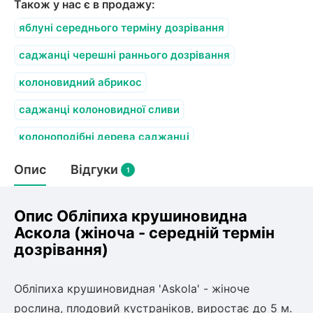
Також у нас є в продажу:
яблуні середнього терміну дозрівання
саджанці черешні раннього дозрівання
колоновидний абрикос
саджанці колоновидної сливи
колоноподібні дерева саджанці
карликовий персик
Опис
Відгуки
1
Опис Обліпиха крушиновидна
Аскола (жіноча - середній термін
дозрівання)
Обліпиха крушиновидная 'Askola' - жіноче
рослина, плодовий кустраніков, виростає до 5 м.