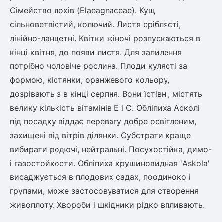
Сімейство лохів (Elaeagnaceae). Кущ
сільноветвістий, колючий. Листя сріблясті,
лінійно-ланцетні. Квітки жіночі розпускаються в
кінці квітня, до появи листя. Для запилення
потрібно чоловіче рослина. Плоди кулясті за
формою, кістянки, оранжевого кольору,
дозрівають з в кінці серпня. Вони їстівні, містять
велику кількість вітамінів Е і С. Обліпиха Асколі
під посадку віддає перевагу добре освітленим,
захищені від вітрів ділянки. Субстрати краще
вибирати родючі, нейтральні. Посухостійка, димо-
і газостойкости. Обліпиха крушиновидная 'Askola'
висаджується в плодових садах, поодиноко і
групами, може застосовуватися для створення
живоплоту. Хвороби і шкідники рідко впливають.